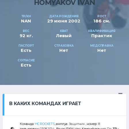
HOMYAKOV IVAN
ТР/КН
ДАТА РОЖДЕНИЯ
РОСТ
NAN
29 июня 2002
186 см.
ВЕС
ХВАТ
КВАЛИФИКАЦИЯ
92 кг.
Левый
Практик
ПАСПОРТ
СТРАХОВКА
МЕДСПРАВКА
Есть
Нет
Нет
СОГЛАСИЕ
Есть
В КАКИХ КОМАНДАХ ИГРАЕТ
Команда:
HC ROCKETS
, амплуа:
Защитник
, номер:
8
дата заявки:
03.08.2024
, Взнос ФХМ:
Нет
, Квалификация:
Пр
,
ТР -