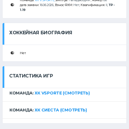
Команда:
ХК VSPORTE
, амплуа:
Нападающий
, номер:
86
дата заявки:
16.06.2026
, Взнос ФХМ:
Нет
, Квалификация:
II
,
ТР -
1.19
ХОККЕЙНАЯ БИОГРАФИЯ
Нет
СТАТИСТИКА ИГР
КОМАНДА:
ХК VSPORTE
(СМОТРЕТЬ)
КОМАНДА:
ХК СИЕСТА
(СМОТРЕТЬ)