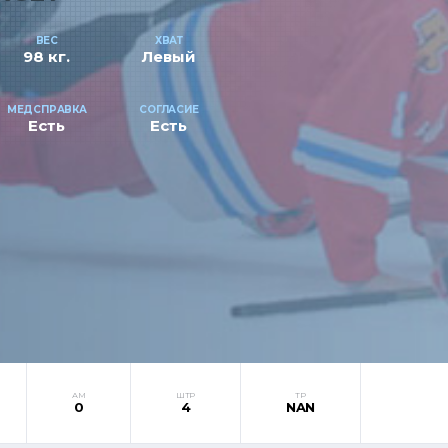
ВЕС
ХВАТ
98 кг.
Левый
МЕДСПРАВКА
СОГЛАСИЕ
Есть
Есть
АМ
ШТР
ТР
0
4
NAN