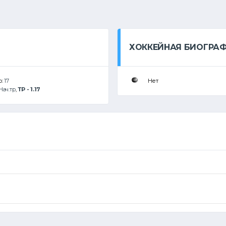
ХОККЕЙНАЯ БИОГРА
р:
17
Нет
Нач.тр
,
ТР - 1.17