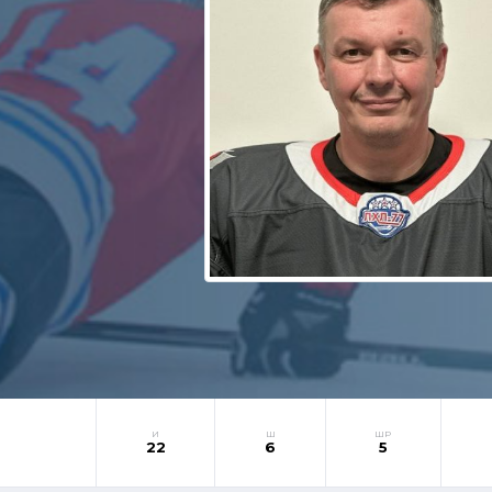
И
Ш
ШР
22
6
5