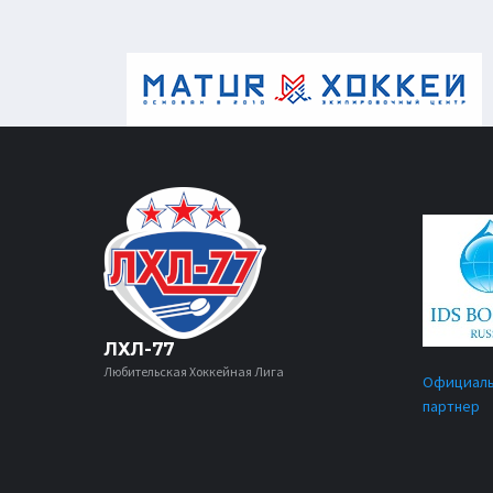
ЛХЛ-77
Любительская Хоккейная Лига
Официал
партнер