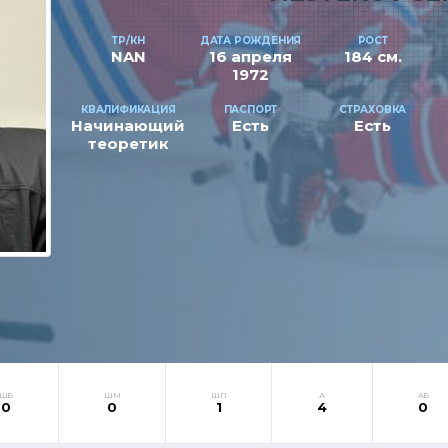
ТР/КН
ДАТА РОЖДЕНИЯ
РОСТ
NAN
16 апреля
184 см.
1972
КВАЛИФИКАЦИЯ
ПАСПОРТ
СТРАХОВКА
Начинающий
Есть
Есть
теоретик
ШБ
ШМ
ШП
А
АБ
0
0
1
4
0