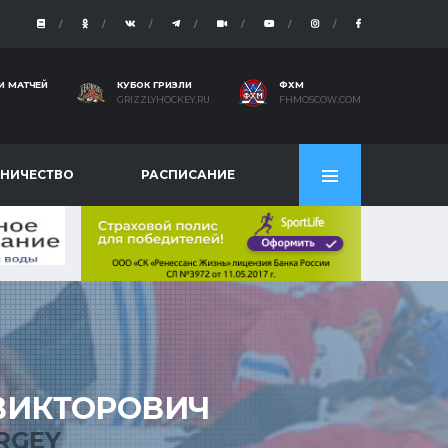
И МАТЧЕЙ
КУБОК ГРИЗЛИ
ФХМ
GRIZZLYHOCKEY.RU
FHMOSCOW.COM
НИЧЕСТВО
РАСПИСАНИЕ
ВИКТОРОВИЧ
RGEY