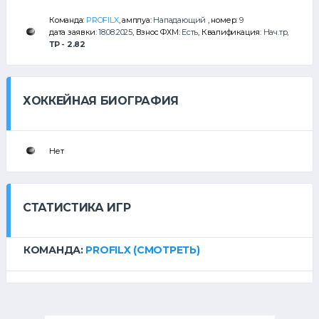
Команда:
PROFILX
, амплуа:
Нападающий
, номер:
9
дата заявки:
18.08.2025
, Взнос ФХМ:
Есть
, Квалификация:
Нач.тр
,
ТР - 2.82
ХОККЕЙНАЯ БИОГРАФИЯ
Нет
СТАТИСТИКА ИГР
КОМАНДА:
PROFILX
(СМОТРЕТЬ)