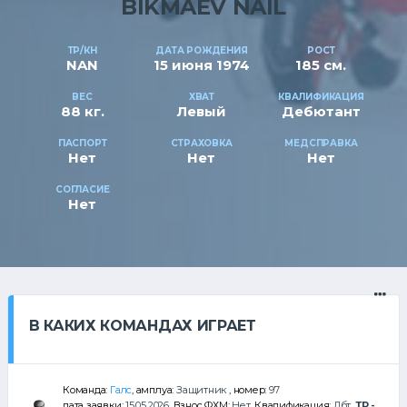
BIKMAEV NAIL
ТР/КН
ДАТА РОЖДЕНИЯ
РОСТ
NAN
15 июня 1974
185 см.
ВЕС
ХВАТ
КВАЛИФИКАЦИЯ
88 кг.
Левый
Дебютант
ПАСПОРТ
СТРАХОВКА
МЕДСПРАВКА
Нет
Нет
Нет
СОГЛАСИЕ
Нет
В КАКИХ КОМАНДАХ ИГРАЕТ
Команда:
Галс
, амплуа:
Защитник
, номер:
97
дата заявки:
15.05.2026
, Взнос ФХМ:
Нет
, Квалификация:
Дбт
,
ТР -