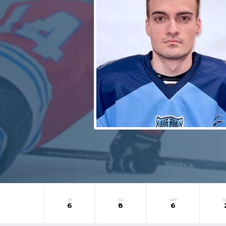
И
Ш
ШР
6
8
6