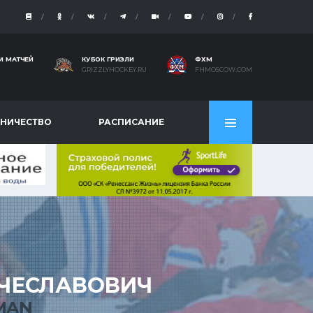
И МАТЧЕЙ
КУБОК ГРИЗЛИ
ФХМ
GRIZZLYHOCKEY.RU
FHMOSCOW.COM
НИЧЕСТВО
РАСПИСАНИЕ
ЧЕСЛАВОВИЧ
MAN