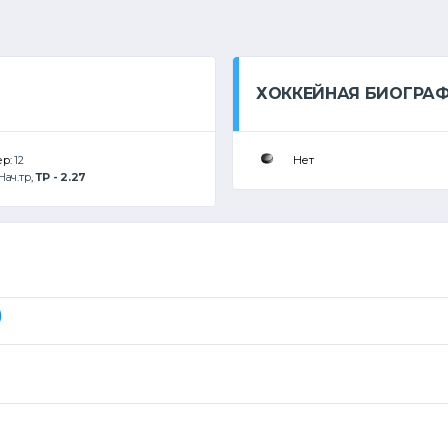
ХОККЕЙНАЯ БИОГРА
ер:
12
Нет
Нач.тр
,
ТР - 2.27
)