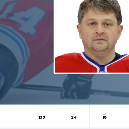
И
Ш
ШР
130
24
18