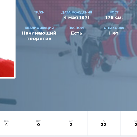
ТР/КН
ДАТА РОЖДЕНИЯ
РОСТ
1
4 мая 1971
178 см.
КВАЛИФИКАЦИЯ
ПАСПОРТ
СТРАХОВКА
Начинающий
Есть
Нет
теоретик
ШБ
ШМ
ШП
А
А
4
0
2
32