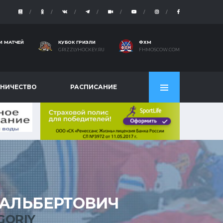
И МАТЧЕЙ
КУБОК ГРИЗЛИ
ФХМ
GRIZZLYHOCKEY.RU
FHMOSCOW.COM
НИЧЕСТВО
РАСПИСАНИЕ
АЛЬБЕРТОВИЧ
GORIY