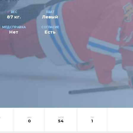
ВЕС
ХВАТ
87 кг.
Левый
МЕДСПРАВКА
СОГЛАСИЕ
Нет
Есть
Б
АМ
ШТР
ТР
2
0
54
1