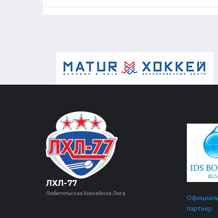
ЛХЛ-77
Любительская Хоккейная Лига
Официал
партнер