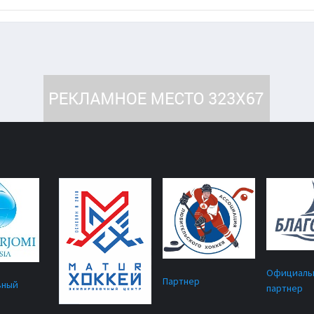
Официаль
Партнер
ьный
партнер