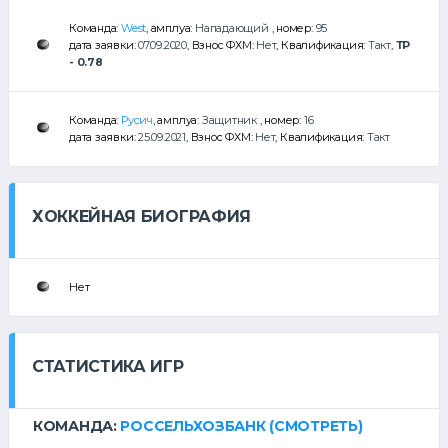
Команда:
West
, амплуа:
Нападающий
, номер:
95
дата заявки:
07.09.2020
, Взнос ФХМ:
Нет
, Квалификация:
Такт
,
ТР
- 0.78
Команда:
Русич
, амплуа:
Защитник
, номер:
16
дата заявки:
25.09.2021
, Взнос ФХМ:
Нет
, Квалификация:
Такт
ХОККЕЙНАЯ БИОГРАФИЯ
Нет
СТАТИСТИКА ИГР
КОМАНДА:
РОССЕЛЬХОЗБАНК
(СМОТРЕТЬ)