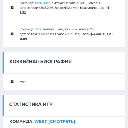
Команда:
Терминал
, амплуа:
Нападающий
, номер:
10
дата заявки:
08.05.2016
, Взнос ФХМ:
Нет
, Квалификация:
,
ТР -
1.32
Команда:
West
, амплуа:
Нападающий
, номер:
78
дата заявки:
08.09.2020
, Взнос ФХМ:
Нет
, Квалификация:
,
ТР -
0.89
ХОККЕЙНАЯ БИОГРАФИЯ
Нет
СТАТИСТИКА ИГР
КОМАНДА:
WEST
(СМОТРЕТЬ)