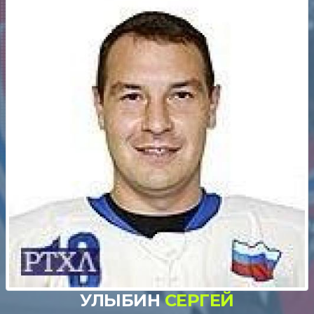
УЛЫБИН
СЕРГЕЙ