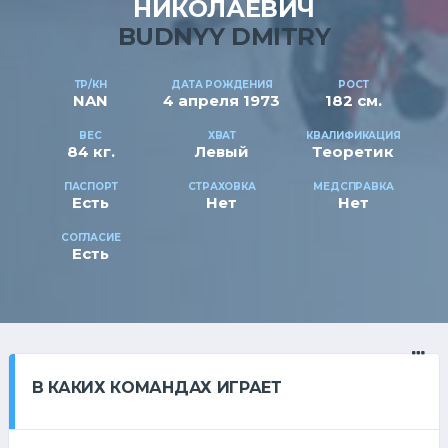
НИКОЛАЕВИЧ
BUDNYY DMITRY
ТР/КН
ДАТА РОЖДЕНИЯ
РОСТ
NAN
4 апреля 1973
182 см.
ВЕС
ХВАТ
КВАЛИФИКАЦИЯ
84 кг.
Левый
Теоретик
ПАСПОРТ
СТРАХОВКА
МЕДСПРАВКА
Есть
Нет
Нет
СОГЛАСИЕ
Есть
В КАКИХ КОМАНДАХ ИГРАЕТ