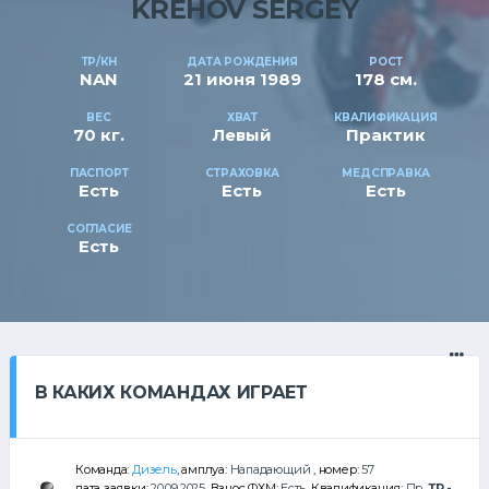
KREHOV SERGEY
ТР/КН
ДАТА РОЖДЕНИЯ
РОСТ
NAN
21 июня 1989
178 см.
ВЕС
ХВАТ
КВАЛИФИКАЦИЯ
70 кг.
Левый
Практик
ПАСПОРТ
СТРАХОВКА
МЕДСПРАВКА
Есть
Есть
Есть
СОГЛАСИЕ
Есть
В КАКИХ КОМАНДАХ ИГРАЕТ
Команда:
Дизель
, амплуа:
Нападающий
, номер:
57
дата заявки:
20.09.2025
, Взнос ФХМ:
Есть
, Квалификация:
Пр
,
ТР -