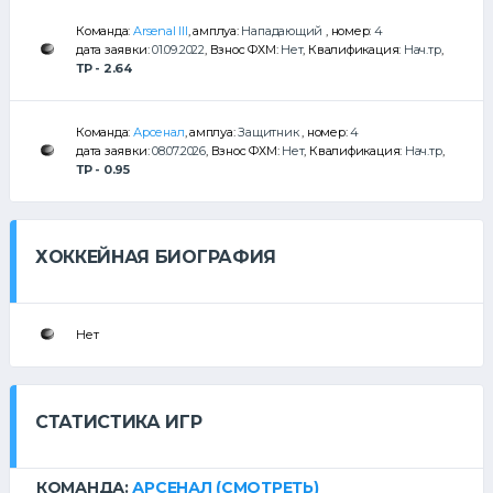
Команда:
Arsenal III
, амплуа:
Нападающий
, номер:
4
дата заявки:
01.09.2022
, Взнос ФХМ:
Нет
, Квалификация:
Нач.тр
,
ТР - 2.64
Команда:
Арсенал
, амплуа:
Защитник
, номер:
4
дата заявки:
08.07.2026
, Взнос ФХМ:
Нет
, Квалификация:
Нач.тр
,
ТР - 0.95
ХОККЕЙНАЯ БИОГРАФИЯ
Нет
СТАТИСТИКА ИГР
КОМАНДА:
АРСЕНАЛ
(СМОТРЕТЬ)