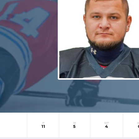
И
Ш
ШР
11
5
4