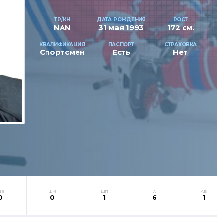
ТР/КН
ДАТА РОЖДЕНИЯ
РОСТ
NAN
31 мая 1993
172 см.
КВАЛИФИКАЦИЯ
ПАСПОРТ
СТРАХОВКА
Спортсмен
Есть
Нет
ШБ
ШМ
ШП
А
АБ
0
0
1
6
1