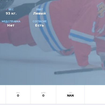
ВЕС
ХВАТ
93 кг.
Левый
МЕДСПРАВКА
СОГЛАСИЕ
Нет
Есть
АМ
ШТР
ТР
0
0
NAN