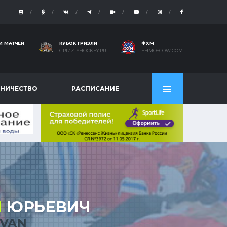
И МАТЧЕЙ
КУБОК ГРИЗЛИ
ФХМ
GRIZZLYHOCKEY.RU
FHMOSCOW.COM
НИЧЕСТВО
РАСПИСАНИЕ
Н
ЮРЬЕВИЧ
IVAN