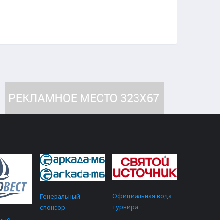
Официальная вода
Генеральный
турнира
спонсор