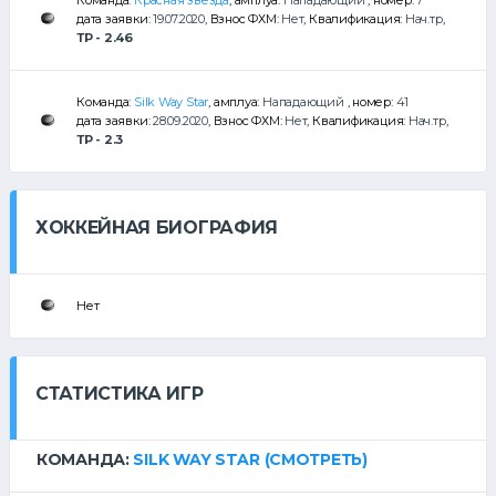
Команда:
Красная звезда
, амплуа:
Нападающий
, номер:
7
дата заявки:
19.07.2020
, Взнос ФХМ:
Нет
, Квалификация:
Нач.тр
,
ТР - 2.46
Команда:
Silk Way Star
, амплуа:
Нападающий
, номер:
41
дата заявки:
28.09.2020
, Взнос ФХМ:
Нет
, Квалификация:
Нач.тр
,
ТР - 2.3
ХОККЕЙНАЯ БИОГРАФИЯ
Нет
СТАТИСТИКА ИГР
КОМАНДА:
SILK WAY STAR
(СМОТРЕТЬ)