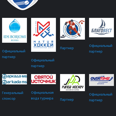
Официальный
Партнер
Официальный
партнер
партнер
Официальный
партнер
Официальная
Генеральный
Официальный
вода турнира
спонсор
Партнер
партнер