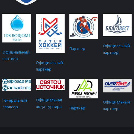
Официальный
Партнер
Официальный
партнер
партнер
Официальный
партнер
Официальная
Генеральный
Официальный
вода турнира
спонсор
Партнер
партнер