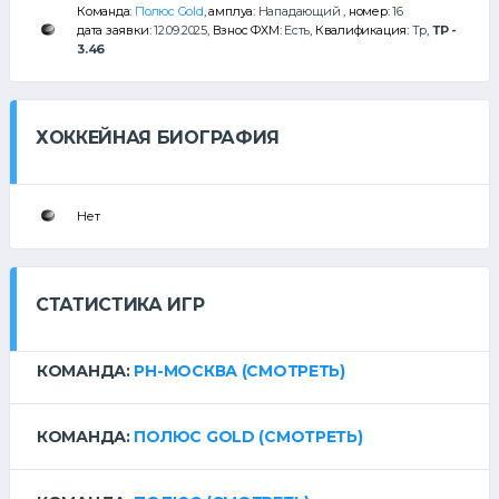
Команда:
Полюс Gold
, амплуа:
Нападающий
, номер:
16
дата заявки:
12.09.2025
, Взнос ФХМ:
Есть
, Квалификация:
Тр
,
ТР -
3.46
ХОККЕЙНАЯ БИОГРАФИЯ
Нет
СТАТИСТИКА ИГР
КОМАНДА:
РН-МОСКВА
(СМОТРЕТЬ)
КОМАНДА:
ПОЛЮС GOLD
(СМОТРЕТЬ)