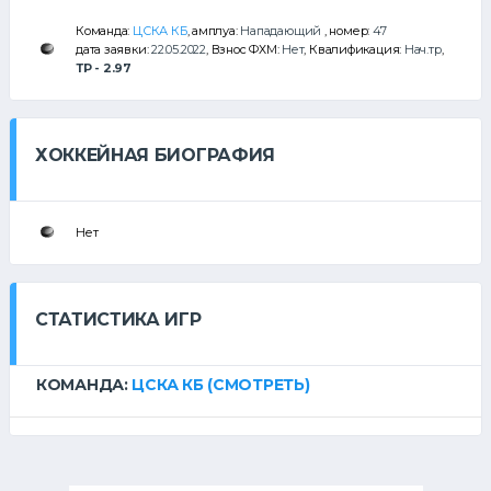
Команда:
ЦСКА КБ
, амплуа:
Нападающий
, номер:
47
дата заявки:
22.05.2022
, Взнос ФХМ:
Нет
, Квалификация:
Нач.тр
,
ТР - 2.97
ХОККЕЙНАЯ БИОГРАФИЯ
Нет
СТАТИСТИКА ИГР
КОМАНДА:
ЦСКА КБ
(СМОТРЕТЬ)