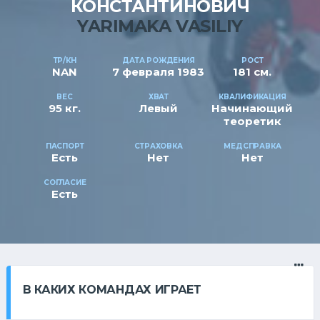
КОНСТАНТИНОВИЧ
YARIMAKA VASILIY
ТР/КН
ДАТА РОЖДЕНИЯ
РОСТ
NAN
7 февраля 1983
181 см.
ВЕС
ХВАТ
КВАЛИФИКАЦИЯ
95 кг.
Левый
Начинающий
теоретик
ПАСПОРТ
СТРАХОВКА
МЕДСПРАВКА
Есть
Нет
Нет
СОГЛАСИЕ
Есть
В КАКИХ КОМАНДАХ ИГРАЕТ