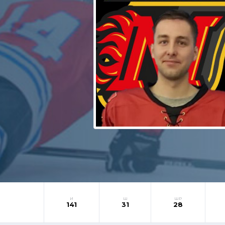
И
Ш
ШР
141
31
28