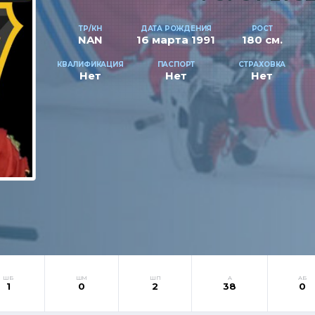
ТР/КН
ДАТА РОЖДЕНИЯ
РОСТ
NAN
16 марта 1991
180 см.
КВАЛИФИКАЦИЯ
ПАСПОРТ
СТРАХОВКА
Нет
Нет
Нет
ШБ
ШМ
ШП
А
АБ
1
0
2
38
0