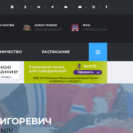
И МАТЧЕЙ
КУБОК ГРИЗЛИ
ФХМ
GRIZZLYHOCKEY.RU
FHMOSCOW.COM
НИЧЕСТВО
РАСПИСАНИЕ
ИГОРЕВИЧ
NIY