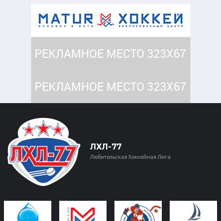
ЛХЛ-77
Любительская Хоккейная Лига