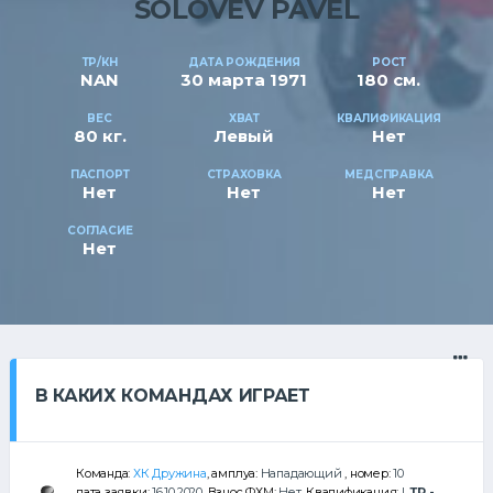
SOLOVEV PAVEL
ТР/КН
ДАТА РОЖДЕНИЯ
РОСТ
NAN
30 марта 1971
180 см.
ВЕС
ХВАТ
КВАЛИФИКАЦИЯ
80 кг.
Левый
Нет
ПАСПОРТ
СТРАХОВКА
МЕДСПРАВКА
Нет
Нет
Нет
СОГЛАСИЕ
Нет
В КАКИХ КОМАНДАХ ИГРАЕТ
Команда:
ХК Дружина
, амплуа:
Нападающий
, номер:
10
дата заявки:
16.10.2020
, Взнос ФХМ:
Нет
, Квалификация:
I
,
ТР -