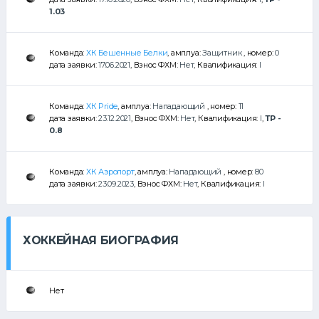
1.03
Команда:
ХК Бешенные Белки
, амплуа:
Защитник
, номер:
0
дата заявки:
17.06.2021
, Взнос ФХМ:
Нет
, Квалификация:
I
Команда:
ХК Pride
, амплуа:
Нападающий
, номер:
11
дата заявки:
23.12.2021
, Взнос ФХМ:
Нет
, Квалификация:
I
,
ТР -
0.8
Команда:
ХК Аэропорт
, амплуа:
Нападающий
, номер:
80
дата заявки:
23.09.2023
, Взнос ФХМ:
Нет
, Квалификация:
I
ХОККЕЙНАЯ БИОГРАФИЯ
Нет