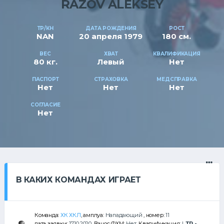
RAZOV ALEKSEY
ТР/КН
ДАТА РОЖДЕНИЯ
РОСТ
NAN
20 апреля 1979
180 см.
ВЕС
ХВАТ
КВАЛИФИКАЦИЯ
80 кг.
Левый
Нет
ПАСПОРТ
СТРАХОВКА
МЕДСПРАВКА
Нет
Нет
Нет
СОГЛАСИЕ
Нет
В КАКИХ КОМАНДАХ ИГРАЕТ
Команда:
ХК ХКЛ
, амплуа:
Нападающий
, номер:
11
дата заявки:
17.10.2020
, Взнос ФХМ:
Нет
, Квалификация:
I
,
ТР -