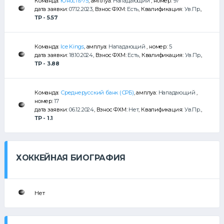
Команда:
Юность-75
, амплуа:
Нападающий
, номер:
97
дата заявки:
07.12.2023
, Взнос ФХМ:
Есть
, Квалификация:
Ув.Пр.
,
ТР - 5.57
Команда:
Ice Kings
, амплуа:
Нападающий
, номер:
5
дата заявки:
18.10.2024
, Взнос ФХМ:
Есть
, Квалификация:
Ув.Пр.
,
ТР - 3.88
Команда:
Среднерусский банк (СРБ)
, амплуа:
Нападающий
,
номер:
17
дата заявки:
06.12.2024
, Взнос ФХМ:
Нет
, Квалификация:
Ув.Пр.
,
ТР - 1.1
ХОККЕЙНАЯ БИОГРАФИЯ
Нет