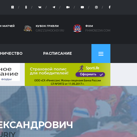
И МАТЧЕЙ
КУБОК ГРИЗЛИ
ФХМ
GRIZZLYHOCKEY.RU
FHMOSCOW.COM
НИЧЕСТВО
РАСПИСАНИЕ
ЕКСАНДРОВИЧ
URIY