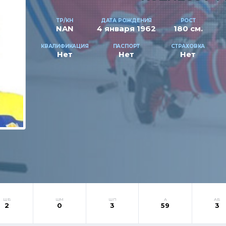
ТР/КН
ДАТА РОЖДЕНИЯ
РОСТ
NAN
4 января 1962
180 см.
КВАЛИФИКАЦИЯ
ПАСПОРТ
СТРАХОВКА
Нет
Нет
Нет
ШБ
ШМ
ШП
А
АБ
2
0
3
59
3