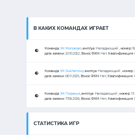
В КАКИХ КОМАНДАХ ИГРАЕТ
Команда:
ХК Молоково
, амплуа:
Нападающий
, номер:
9
дата заявки:
20.10.2022
, Взнос ФХМ:
Нет
, Квалификация:
Команда:
ХК Sukhanovo
, амплуа:
Нападающий
, номер:
дата заявки:
06.11.2025
, Взнос ФХМ:
Нет
, Квалификация:
I
Команда:
ХК Пиранья
, амплуа:
Нападающий
, номер:
13
дата заявки:
17.06.2026
, Взнос ФХМ:
Нет
, Квалификация:
I
СТАТИСТИКА ИГР