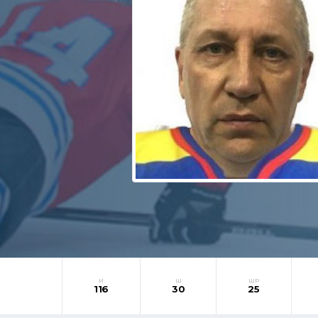
И
Ш
ШР
116
30
25