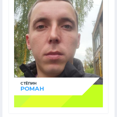
СТЁПИН
РОМАН