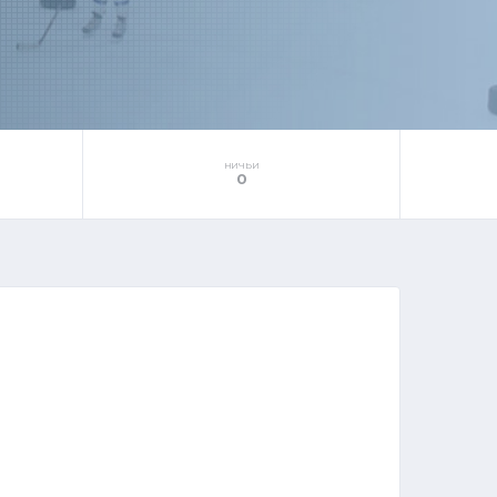
НИЧЬИ
0