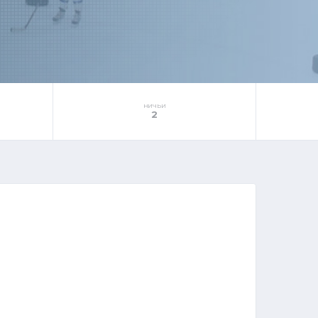
НИЧЬИ
2