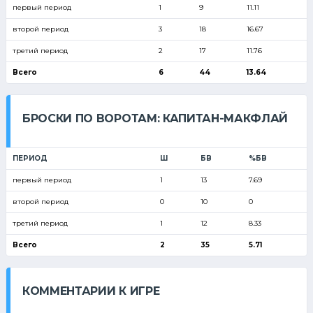
первый период
1
9
11.11
второй период
3
18
16.67
третий период
2
17
11.76
Всего
6
44
13.64
БРОСКИ ПО ВОРОТАМ: КАПИТАН-МАКФЛАЙ
ПЕРИОД
Ш
БВ
%БВ
первый период
1
13
7.69
второй период
0
10
0
третий период
1
12
8.33
Всего
2
35
5.71
КОММЕНТАРИИ К ИГРЕ