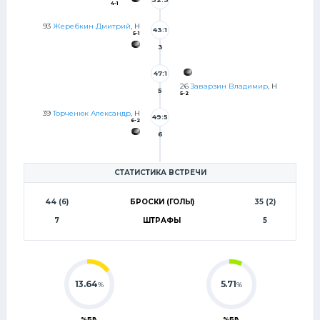
4-1
7
93
Жеребкин Дмитрий
, Н
43:1
5-1
3
47:1
26
Заварзин Владимир
, Н
5
5-2
39
Торченюк Александр
, Н
49:5
6-2
6
СТАТИСТИКА ВСТРЕЧИ
44 (6)
БРОСКИ (ГОЛЫ)
35 (2)
7
ШТРАФЫ
5
13.64
5.71
%
%
%БВ
%БВ