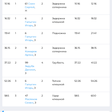
10:16
1
61
Соин
2
Задержка
10:16
12:16
Сергей
,
соперника
Н
16:32
1
6
2
Задержка
16:32
18:32
Галыгин
клюшкой
Игорь
, З
19:41
1
6
2
Подножка
19:41
21:41
Галыгин
Игорь
, З
36:15
2
9
2
Задержка
36:15
38:15
Комаров
соперника
Артем
, З
37:22
2
99
4
Грубость
37:22
41:22
Заруба
Даниил
,
З
52:26
3
6
2
Толчок
52:26
54:26
Галыгин
клюшкой
Игорь
, З
58:5
3
47
2
Удар
58:5
60:0
Росляков
клюшкой
Семен
, З