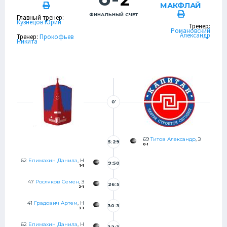
МАКФЛАЙ
ФИНАЛЬНЫЙ СЧЕТ
Главный тренер:
Кузнецов Юрий
Тренер:
Романовский
Александр
Тренер:
Прокофьев
Никита
0’
69
Титов Александр
, З
5:29
0-1
62
Епимахин Данила
, Н
9:50
1-1
47
Росляков Семен
, З
26:5
2-1
3
41
Градович Артем
, Н
30:3
3-1
2
62
Епимахин Данила
, Н
32:3