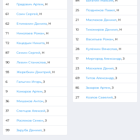
84
Богатин Максим
, Н
41
Градович Артем
, Н
25
Поздняков Павел
, Н
61
Соин Сергей
, Н
21
Маслюков Даниил
, Н
62
Епимахин Данила
, Н
10
Тихомиров Даниил
, Н
71
Николаев Роман
, Н
12
Васильев Роман
, Н
72
Кацедым Никита
, Н
28
Кулёмин Вячеслав
, Н
87
Семин Сергей
, Н
17
Миргород Александр
, З
90
Левин Станислав
, Н
23
Москалев Данил
, З
93
Жеребкин Дмитрий
, Н
69
Титов Александр
, З
6
Галыгин Игорь
, З
85
Захаров Артем
, З
9
Комаров Артем
, З
27
Козлов Савелий
, З
36
Мишаков Антон
, З
37
Слепцов Алексей
, З
47
Росляков Семен
, З
99
Заруба Даниил
, З