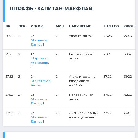
ШТРАФЫ: КАПИТАН-МАКФЛАЙ
ВР
ПЕР
ИГРОК
МИН
НАРУШЕНИЕ
НАЧАЛО
ОКОНЧ
26:25
2
23
2
Удар клюшкой
26:25
26:53
Москалев
Данил
, З
29:7
2
17
2
Неправильная
29:7
30:32
Миргород
атака
Александр
,
З
37:22
2
24
2
Атака игрока не
37:22
39:22
Клементьев
владеющего
Антон
, Н
шайбой
37:22
2
23
5
Неправильная
37:22
42:22
Москалев
атака
Данил
, З
37:22
2
23
20
Дисциплинарный
37:22
60:0
Москалев
до конца матча
Данил
, З