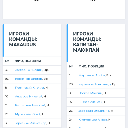
ИГРОКИ
ИГРОКИ
КОМАНДЫ:
КОМАНДЫ:
MAKAURUS
КАПИТАН-
МАКФЛАЙ
№
ФИО, ПОЗИЦИЯ
№
ФИО, ПОЗИЦИЯ
30
Желобнюк Вадим
, Вр.
1
Мартынов Артём
, Вр.
96
Корняков Виктор
, Вр.
20
Харламов Александр
, Вр.
8
Полянский Кирилл
, Н
16
Носков Максим
, Н
10
Алферов Николай
, Н
15
Князев Алексей
, Н
11
Костичкин Николай
, Н
26
Заварзин Владимир
, Н
23
Муравьёв Юрий
, Н
24
Клементьев Антон
, Н
39
Торченюк Александр
, Н