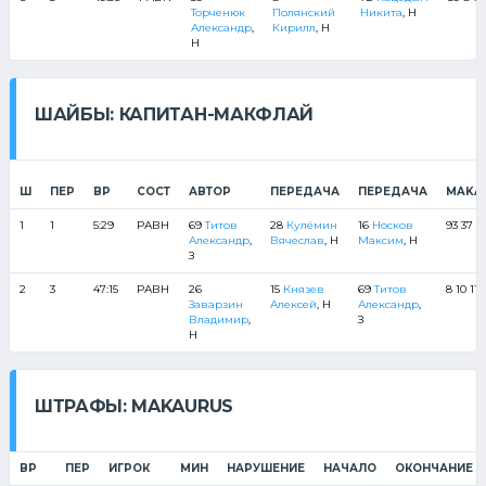
Торченюк
Полянский
Никита
, Н
Александр
,
Кирилл
, Н
Н
ШАЙБЫ: КАПИТАН-МАКФЛАЙ
Ш
ПЕР
ВР
СОСТ
АВТОР
ПЕРЕДАЧА
ПЕРЕДАЧА
MAKA
1
1
5:29
РАВН
69
Титов
28
Кулёмин
16
Носков
93 37 2
Александр
,
Вячеслав
, Н
Максим
, Н
З
2
3
47:15
РАВН
26
15
Князев
69
Титов
8 10 11 
Заварзин
Алексей
, Н
Александр
,
Владимир
,
З
Н
ШТРАФЫ: MAKAURUS
ВР
ПЕР
ИГРОК
МИН
НАРУШЕНИЕ
НАЧАЛО
ОКОНЧАНИЕ