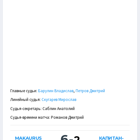
Главные судьи:
Барулин Владислав
,
Петров Дмитрий
Линейный судья:
Скугарев Мирослав
Судья-секретарь: Саблин Анатолий
Судья-времени матча: Романов Дмитрий
6
-
2
MAKAURUS
КАПИТАН-