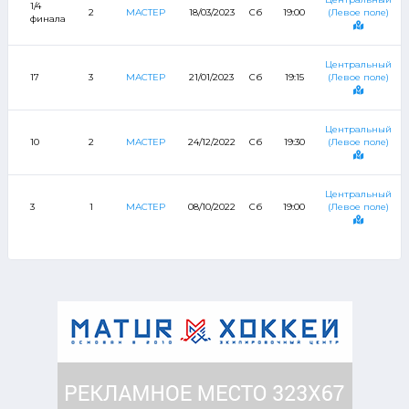
1/4
2
МАСТЕР
18/03/2023
Сб
19:00
(Левое поле)
финала
Центральный
17
3
МАСТЕР
21/01/2023
Сб
19:15
(Левое поле)
К
Центральный
10
2
МАСТЕР
24/12/2022
Сб
19:30
(Левое поле)
К
Центральный
3
1
МАСТЕР
08/10/2022
Сб
19:00
(Левое поле)
К