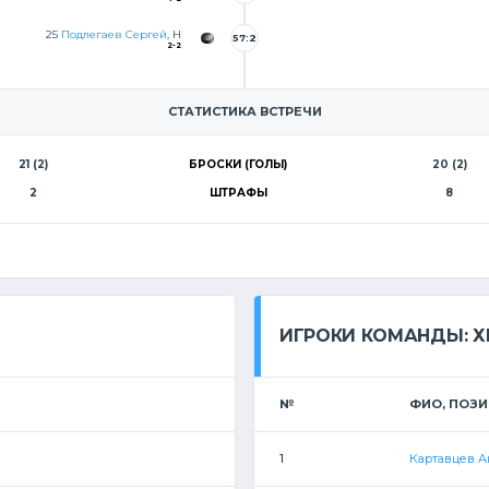
8
25
Подлегаев Сергей
, Н
57:2
2-2
6
СТАТИСТИКА ВСТРЕЧИ
21 (2)
БРОСКИ (ГОЛЫ)
20 (2)
2
ШТРАФЫ
8
ИГРОКИ КОМАНДЫ: ХК
№
ФИО, ПОЗ
1
Картавцев 