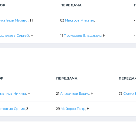
ТОР
ПЕРЕДАЧА
ихайлов Михаил
, Н
83
Макаров Михаил
, Н
-
одлегаев Сергей
, Н
11
Прокофьев Владимир
, Н
-
ОР
ПЕРЕДАЧА
ПЕРЕДА
манков Никита
, Н
21
Анисимов Борис
, Н
75
Оскуи 
нтрягин Денис
, З
29
Майоров Петр
, Н
- -