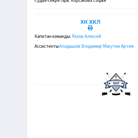
Судья-секретарь: Корсакова Софья
ХК ХКЛ
Капитан команды:
Разов Алексей
Ассистенты:
Аладышев Владимир
Макутин Артем