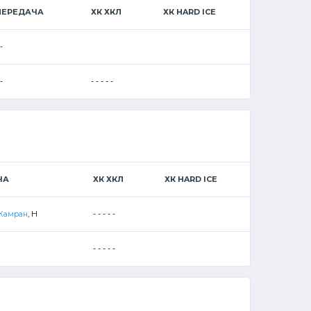
ПЕРЕДАЧА
ХК ХКЛ
ХК HARD ICE
 -
 -
- - - - -
ЧА
ХК ХКЛ
ХК HARD ICE
Камран
, Н
- - - - -
- - - - -