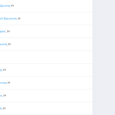
Данила
, Н
ий Василий
, Н
орис
, Н
икита
, Н
тр
, Н
имир
, Н
ан
, Н
ей
, Н