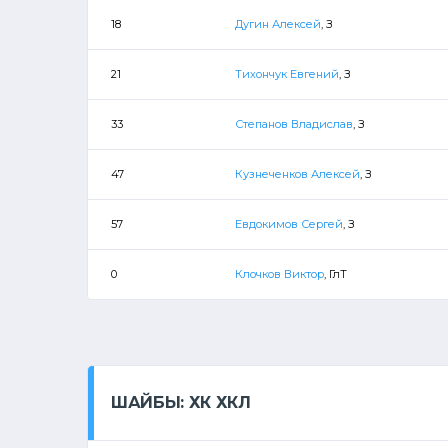
18
Дугин Алексей
, З
21
Тихончук Евгений
, З
33
Степанов Владислав
, З
47
Кузнеченков Алексей
, З
57
Евдокимов Сергей
, З
0
Клочков Виктор
, ГлТ
ШАЙБЫ: ХК ХКЛ