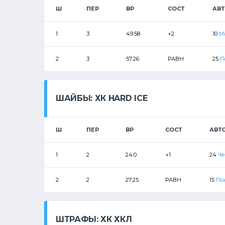
Ш
ПЕР
ВР
СОСТ
АВ
1
3
49:58
+2
10
М
2
3
57:26
РАВН
25
П
ШАЙБЫ: ХК HARD ICE
Ш
ПЕР
ВР
СОСТ
АВТ
1
2
24:0
+1
24
Че
2
2
27:25
РАВН
15
По
ШТРАФЫ: ХК ХКЛ