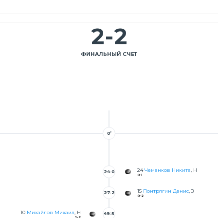
2
-
2
ФИНАЛЬНЫЙ СЧЕТ
0’
24
Чеманков Никита
, Н
24:0
0-1
15
Понтрягин Денис
, З
27:2
0-2
5
10
Михайлов Михаил
, Н
49:5
1-2