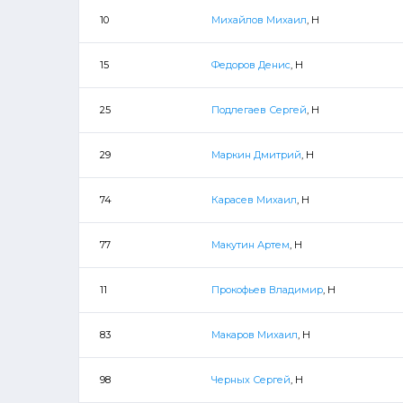
10
Михайлов Михаил
, Н
15
Федоров Денис
, Н
25
Подлегаев Сергей
, Н
29
Маркин Дмитрий
, Н
74
Карасев Михаил
, Н
77
Макутин Артем
, Н
11
Прокофьев Владимир
, Н
83
Макаров Михаил
, Н
98
Черных Сергей
, Н