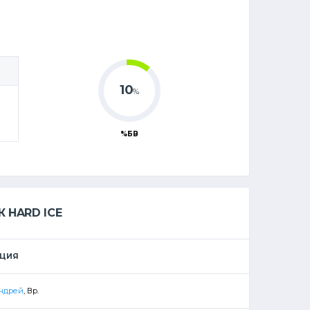
10
%
%БВ
 HARD ICE
ИЦИЯ
Андрей
, Вр.