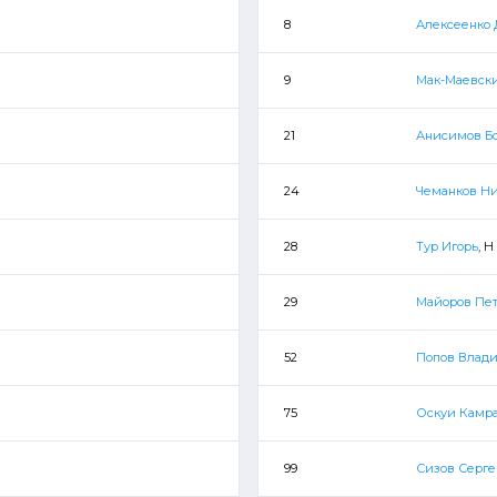
8
Алексеенко 
9
Мак-Маевск
21
Анисимов Б
24
Чеманков Н
28
Тур Игорь
, Н
29
Майоров Пе
52
Попов Влад
75
Оскуи Камр
99
Сизов Серг