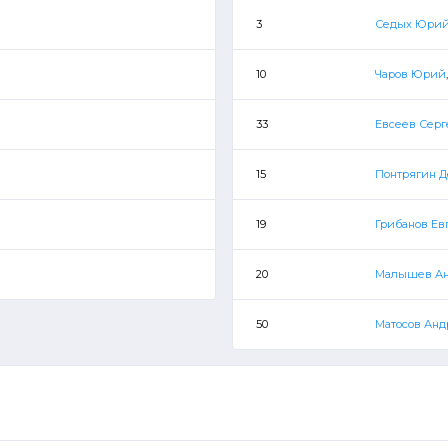
3
Седых Юри
10
Чаров Юрий
33
Евсеев Серг
15
Понтрягин 
19
Грибанов Ев
20
Малышев А
50
Матосов Ан