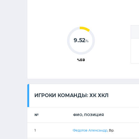
9.52
%
%БВ
ИГРОКИ КОМАНДЫ: ХК ХКЛ
№
ФИО, ПОЗИЦИЯ
1
Федотов Александр
, Вр.