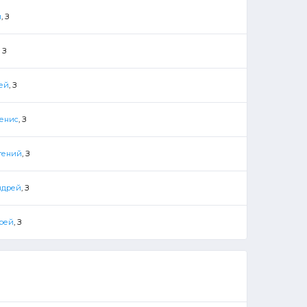
й
, З
, З
ей
, З
Денис
, З
гений
, З
ндрей
, З
дрей
, З