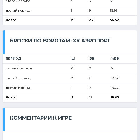
второй период
4
8
50
третий период
5
9
55.56
Всего
13
23
56.52
БРОСКИ ПО ВОРОТАМ: ХК АЭРОПОРТ
ПЕРИОД
Ш
БВ
%БВ
первый период
0
5
0
второй период
2
6
33.33
третий период
1
7
14.29
Всего
3
18
16.67
КОММЕНТАРИИ К ИГРЕ