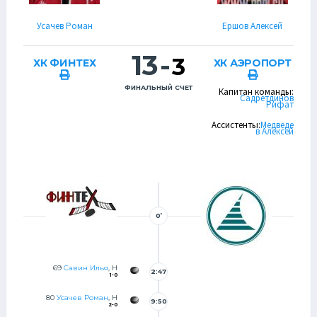
Усачев Роман
Ершов Алексей
13
-
3
ХК ФИНТЕХ
ХК АЭРОПОРТ
ФИНАЛЬНЫЙ СЧЕТ
Капитан команды:
Садретдинов
Рифат
Ассистенты:
Медведе
в Алексей
0’
69
Савин Илья
, Н
2:47
1-0
80
Усачев Роман
, Н
9:50
2-0