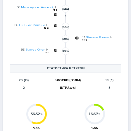
8
50
Марющенко Алексей
, Н
52:2
11-2
4
86
Пивнюк Максим
, Н
53:3
12-2
8
13
Желтов Роман
, Н
58:3
12-3
5
96
Букуев Олег
, Н
59:4
13-3
5
СТАТИСТИКА ВСТРЕЧИ
23 (13)
БРОСКИ (ГОЛЫ)
18 (3)
2
ШТРАФЫ
3
56.52
16.67
%
%
%БВ
%БВ