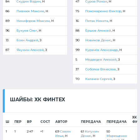
84
Скудин Вадим
, Н
47
Суров Роман
, Н
86
Пивнюк Максим
, Н
75
Пономаренко Виктор
, Н
89
Никифоров Максим
, Н
16
Пятак Никита
, Н
96
Букуев Олег
, Н
88
Ершов Алексей
, Н
13
Есин Андрей
, З
90
Новиков Денис
, Н
87
Якунин Алексей
, З
99
Курачёв Александр
, Н
5
Медведев Алексей
, З
37
Соболев Вячеслав
, З
70
Калачев Сергей
, З
ШАЙБЫ: ХК ФИНТЕХ
ХК
Ш
ПЕР
ВР
СОСТ
АВТОР
ПЕРЕДАЧА
ПЕРЕДАЧА
ФИН
1
1
2:47
+1
69
Савин
61
Катунин
50
Илья
, Н
Денис
, Н
Марющенко