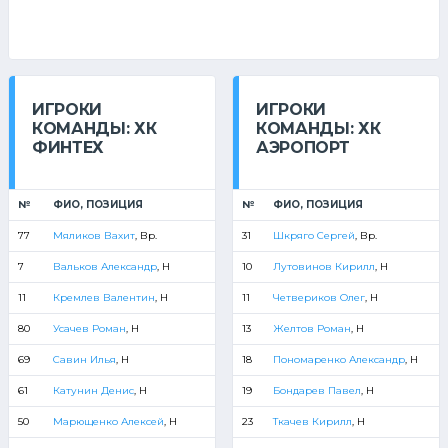
ИГРОКИ
ИГРОКИ
КОМАНДЫ: ХК
КОМАНДЫ: ХК
ФИНТЕХ
АЭРОПОРТ
№
ФИО, ПОЗИЦИЯ
№
ФИО, ПОЗИЦИЯ
77
Мяликов Вахит
, Вр.
31
Шкряго Сергей
, Вр.
7
Вальков Александр
, Н
10
Лутовинов Кирилл
, Н
11
Кремлев Валентин
, Н
11
Четвериков Олег
, Н
80
Усачев Роман
, Н
13
Желтов Роман
, Н
69
Савин Илья
, Н
18
Пономаренко Александр
, Н
61
Катунин Денис
, Н
19
Бондарев Павел
, Н
50
Марющенко Алексей
, Н
23
Ткачев Кирилл
, Н