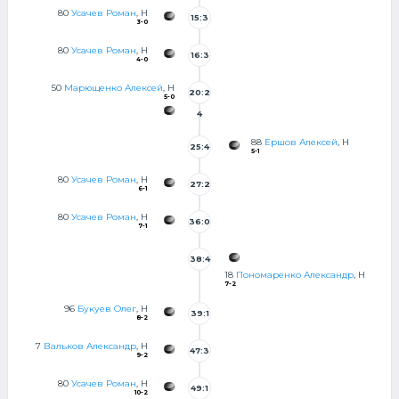
80
Усачев Роман
, Н
15:3
3-0
5
80
Усачев Роман
, Н
16:3
4-0
2
50
Марющенко Алексей
, Н
20:2
5-0
4
88
Ершов Алексей
, Н
25:4
5-1
9
80
Усачев Роман
, Н
27:2
6-1
0
80
Усачев Роман
, Н
36:0
7-1
38:4
18
Пономаренко Александр
, Н
7-2
96
Букуев Олег
, Н
39:1
8-2
4
7
Вальков Александр
, Н
47:3
9-2
5
80
Усачев Роман
, Н
49:1
10-2