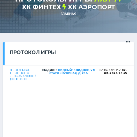
ХК ФИНТЕХ
ХК АЭРОПОРТ
ГЛАВНАЯ
ПРОТОКОЛ ИГРЫ
8-Е ОТКРЫТОЕ
СТАДИОН:
ВИДНЫЙ: Г.ВИДНОЕ, УЛ.
НАЧАЛО ИГРЫ:
02-
ПЕРВЕНСТВО
СТАРО-НАГОРНАЯ, Д.20А
03-2024 20:45
ЛГО-23/24 ФХЛГО /
ДИВИЗИОН II