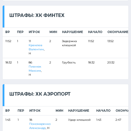
ШТРАФЫ: ХК ФИНТЕХ
ВР
ПЕР
ИГРОК
МИН
НАРУШЕНИЕ
НАЧАЛО
ОКОНЧАНИЕ
11:52
1
11
2
Задержка
11:52
13:52
Кремлев
клюшкой
Валентин
,
Н
18:32
1
86
2
Грубость
18:32
20:32
Пивнюк
Максим
,
Н
ШТРАФЫ: ХК АЭРОПОРТ
ВР
ПЕР
ИГРОК
МИН
НАРУШЕНИЕ
НАЧАЛО
ОКОНЧА
1:43
1
18
2
Удар клюшкой
1:43
2:47
Пономаренко
Александр
, Н