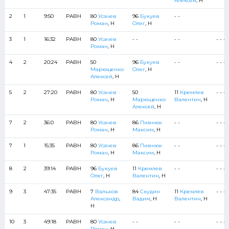
Алексей
, Н
2
1
9:50
РАВН
80
Усачев
96
Букуев
- -
Роман
, Н
Олег
, Н
3
1
16:32
РАВН
80
Усачев
- -
- -
- - - -
Роман
, Н
4
2
20:24
РАВН
50
96
Букуев
- -
- - - -
Марющенко
Олег
, Н
Алексей
, Н
5
2
27:20
РАВН
80
Усачев
50
11
Кремлев
- - - -
Роман
, Н
Марющенко
Валентин
, Н
Алексей
, Н
7
2
36:0
РАВН
80
Усачев
86
Пивнюк
- -
- - - -
Роман
, Н
Максим
, Н
7
1
15:35
РАВН
80
Усачев
86
Пивнюк
- -
- - - -
Роман
, Н
Максим
, Н
8
2
39:14
РАВН
96
Букуев
11
Кремлев
- -
- - - -
Олег
, Н
Валентин
, Н
9
3
47:35
РАВН
7
Вальков
84
Скудин
11
Кремлев
- - - -
Александр
,
Вадим
, Н
Валентин
, Н
Н
10
3
49:18
РАВН
80
Усачев
- -
- -
- - - -
Роман
, Н