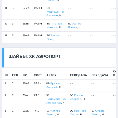
11
3
52:24
РАВН
50
- -
- -
- - - -
Марющенко
Алексей
, Н
12
3
53:38
РАВН
86
Пивнюк
80
Усачев
- -
- - - -
Максим
, Н
Роман
, Н
13
3
59:45
РАВН
96
Букуев
- -
- -
- - - -
Олег
, Н
ШАЙБЫ: ХК АЭРОПОРТ
ХК
Ш
ПЕР
ВР
СОСТ
АВТОР
ПЕРЕДАЧА
ПЕРЕДАЧА
ФИ
1
2
25:49
РАВН
88
Ершов
- -
- -
- - -
Алексей
, Н
2
2
38:4
РАВН
18
88
Ершов
- -
- - -
Пономаренко
Алексей
, Н
Александр
, Н
3
3
58:35
РАВН
13
Желтов
90
Новиков
47
Суров
- - -
Роман
, Н
Денис
, Н
Роман
, Н