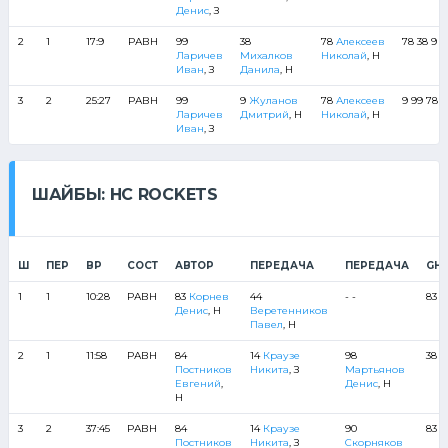
Денис
, З
2
1
17:9
РАВН
99
38
78
Алексеев
78 38 9 5
Ларичев
Михалков
Николай
, Н
Иван
, З
Данила
, Н
3
2
25:27
РАВН
99
9
Жуланов
78
Алексеев
9 99 78 2
Ларичев
Дмитрий
, Н
Николай
, Н
Иван
, З
ШАЙБЫ: HC ROCKETS
Ш
ПЕР
ВР
СОСТ
АВТОР
ПЕРЕДАЧА
ПЕРЕДАЧА
GH
1
1
10:28
РАВН
83
Корнев
44
- -
83 8
Денис
, Н
Веретенников
Павел
, Н
2
1
11:58
РАВН
84
14
Краузе
98
38 7
Постников
Никита
, З
Мартьянов
Евгений
,
Денис
, Н
Н
3
2
37:45
РАВН
84
14
Краузе
90
83 45
Постников
Никита
, З
Скорняков