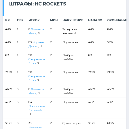
ШТРАФЫ: HC ROCKETS
ВР
ПЕР
ИГРОК
МИН
НАРУШЕНИЕ
НАЧАЛО
ОКОНЧАНИЕ
4:45
1
8
Хомяков
2
Задержка
4:45
6:45
Иван
, З
клюшкой
4:45
1
83
Корнев
2
Подножка
4:45
5:26
Денис
, Н
6:3
1
90
2
Выброс
6:3
8:3
Скорняков
шайбы
Егор
, З
19:50
1
90
2
Подножка
19:50
21:50
Скорняков
Егор
, З
46:19
3
8
Хомяков
2
Выброс
46:19
48:19
Иван
, З
шайбы
47:2
3
84
2
Подножка
47:2
49:2
Постников
Евгений
,
Н
59:25
3
33
2
Сдвиг ворот
59:25
61:25
Камалов