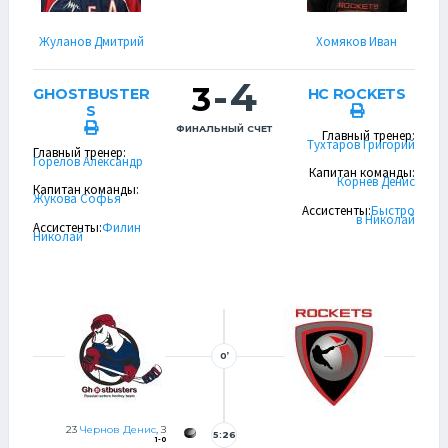
Жуланов Дмитрий
Хомяков Иван
-
4
3
GHOSTBUSTER
HC ROCKETS
S
ФИНАЛЬНЫЙ СЧЕТ
Главный тренер:
Тухтаров Григорий
Главный тренер:
Горелов Александр
Капитан команды:
Корнев Денис
Капитан команды:
Жукова Софья
Ассистенты:
Быстро
в Николай
Ассистенты:
Филин
Николай
0’
23
Чернов Денис
, З
5:26
1-0