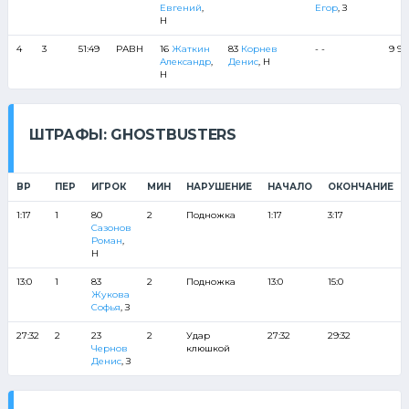
Евгений
,
Егор
, З
Н
4
3
51:49
РАВН
16
Жаткин
83
Корнев
- -
9 99
Александр
,
Денис
, Н
Н
ШТРАФЫ: GHOSTBUSTERS
ВР
ПЕР
ИГРОК
МИН
НАРУШЕНИЕ
НАЧАЛО
ОКОНЧАНИЕ
1:17
1
80
2
Подножка
1:17
3:17
Сазонов
Роман
,
Н
13:0
1
83
2
Подножка
13:0
15:0
Жукова
Софья
, З
27:32
2
23
2
Удар
27:32
29:32
Чернов
клюшкой
Денис
, З