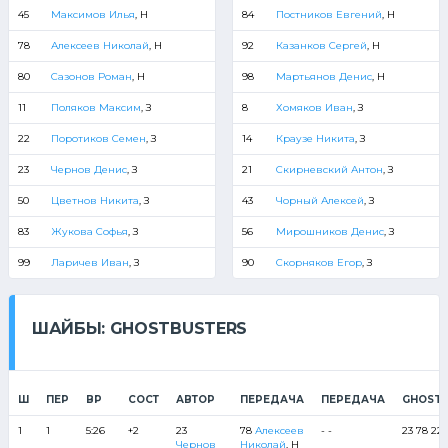
45
Максимов Илья
, Н
84
Постников Евгений
, Н
78
Алексеев Николай
, Н
92
Казанков Сергей
, Н
80
Сазонов Роман
, Н
98
Мартьянов Денис
, Н
11
Поляков Максим
, З
8
Хомяков Иван
, З
22
Поротиков Семен
, З
14
Краузе Никита
, З
23
Чернов Денис
, З
21
Скирневский Антон
, З
50
Цветнов Никита
, З
43
Чорный Алексей
, З
83
Жукова Софья
, З
56
Мирошников Денис
, З
99
Ларичев Иван
, З
90
Скорняков Егор
, З
ШАЙБЫ: GHOSTBUSTERS
Ш
ПЕР
ВР
СОСТ
АВТОР
ПЕРЕДАЧА
ПЕРЕДАЧА
GHOSTB
1
1
5:26
+2
23
78
Алексеев
- -
23 78 22 
Чернов
Николай
, Н