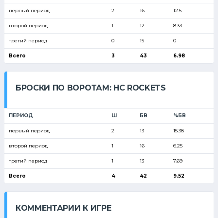
первый период
2
16
12.5
второй период
1
12
8.33
третий период
0
15
0
Всего
3
43
6.98
БРОСКИ ПО ВОРОТАМ: HC ROCKETS
ПЕРИОД
Ш
БВ
%БВ
первый период
2
13
15.38
второй период
1
16
6.25
третий период
1
13
7.69
Всего
4
42
9.52
КОММЕНТАРИИ К ИГРЕ