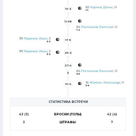
83
Корнев Денис
, Н
10:2
1-1
8
11:58
84
Постников Евгений
, Н
1-2
99
Ларичев Иван
, З
17:9
2-2
99
Ларичев Иван
, З
25:2
3-2
7
37:4
84
Постников Евгений
, Н
5
3-3
16
Жаткин Александр
, Н
51:4
3-4
9
СТАТИСТИКА ВСТРЕЧИ
43 (3)
БРОСКИ (ГОЛЫ)
42 (4)
3
ШТРАФЫ
7