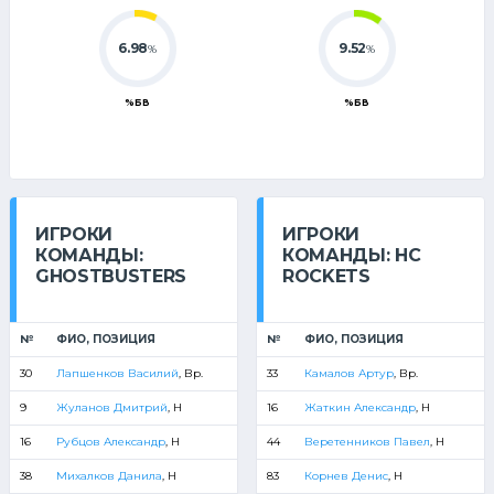
6.98
9.52
%
%
%БВ
%БВ
ИГРОКИ
ИГРОКИ
КОМАНДЫ:
КОМАНДЫ: HC
GHOSTBUSTERS
ROCKETS
№
ФИО, ПОЗИЦИЯ
№
ФИО, ПОЗИЦИЯ
30
Лапшенков Василий
, Вр.
33
Камалов Артур
, Вр.
9
Жуланов Дмитрий
, Н
16
Жаткин Александр
, Н
16
Рубцов Александр
, Н
44
Веретенников Павел
, Н
38
Михалков Данила
, Н
83
Корнев Денис
, Н