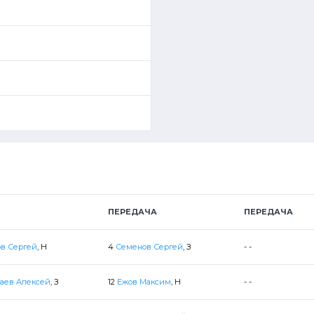
ПЕРЕДАЧА
ПЕРЕДАЧА
в Сергей
, Н
4
Семенов Сергей
, З
- -
аев Алексей
, З
12
Ежов Максим
, Н
- -