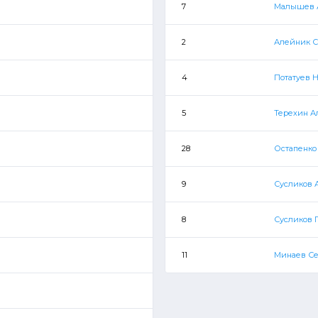
7
Малышев 
2
Алейник С
4
Потатуев 
5
Терехин А
28
Остапенко
9
Сусликов 
8
Сусликов 
11
Минаев С