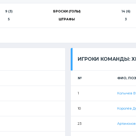
9 (3)
БРОСКИ (ГОЛЫ)
14 (6)
5
ШТРАФЫ
3
ИГРОКИ КОМАНДЫ: Х
№
ФИО, ПО
1
Колычев В
10
Королёв 
23
Артамонов