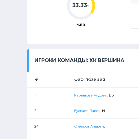
33.33
%
%БВ
ИГРОКИ КОМАНДЫ: ХК ВЕРШИНА
№
ФИО, ПОЗИЦИЯ
1
Картавцев Андрей
, Вр.
2
Буслаев Павел
, Н
24
Слепцов Андрей
, Н