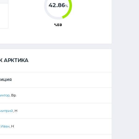
42.86
%
%БВ
К АРКТИКА
ЗИЦИЯ
иктор
, Вр.
Дмитрий
, Н
 Иван
, Н