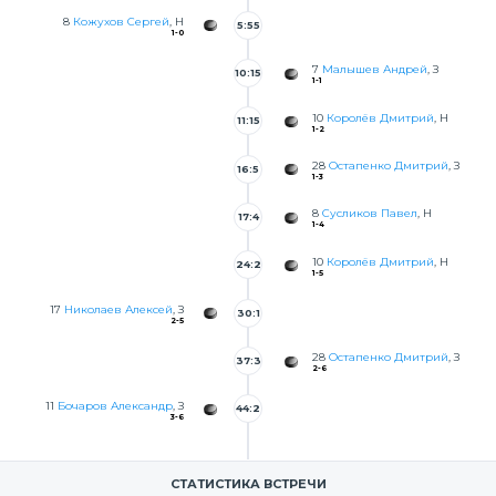
8
Кожухов Сергей
, Н
5:55
1-0
7
Малышев Андрей
, З
10:15
1-1
10
Королёв Дмитрий
, Н
11:15
1-2
28
Остапенко Дмитрий
, З
16:5
1-3
5
8
Сусликов Павел
, Н
17:4
1-4
3
10
Королёв Дмитрий
, Н
24:2
1-5
4
17
Николаев Алексей
, З
30:1
2-5
28
Остапенко Дмитрий
, З
37:3
2-6
0
11
Бочаров Александр
, З
44:2
3-6
2
СТАТИСТИКА ВСТРЕЧИ