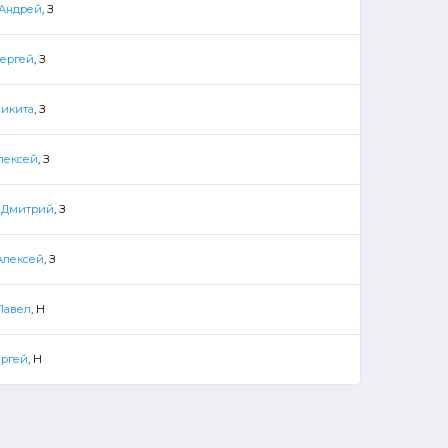
Андрей
, З
ергей
, З
Никита
, З
лексей
, З
 Дмитрий
, З
Алексей
, З
Павел
, Н
ергей
, Н