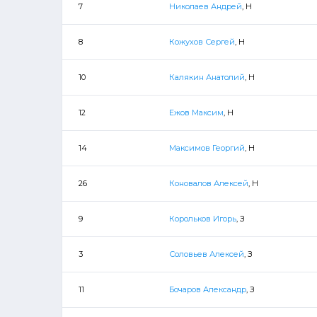
7
Николаев Андрей
, Н
8
Кожухов Сергей
, Н
10
Калякин Анатолий
, Н
12
Ежов Максим
, Н
14
Максимов Георгий
, Н
26
Коновалов Алексей
, Н
9
Корольков Игорь
, З
3
Соловьев Алексей
, З
11
Бочаров Александр
, З