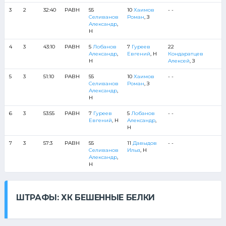
3
2
32:40
РАВН
55
10
Хаимов
- -
Селиванов
Роман
, З
Александр
,
Н
4
3
43:10
РАВН
5
Лобанов
7
Гуреев
22
Александр
,
Евгений
, Н
Кондаратцев
Н
Алексей
, З
5
3
51:10
РАВН
55
10
Хаимов
- -
Селиванов
Роман
, З
Александр
,
Н
6
3
53:55
РАВН
7
Гуреев
5
Лобанов
- -
Евгений
, Н
Александр
,
Н
7
3
57:3
РАВН
55
11
Давыдов
- -
Селиванов
Илья
, Н
Александр
,
Н
ШТРАФЫ: ХК БЕШЕННЫЕ БЕЛКИ