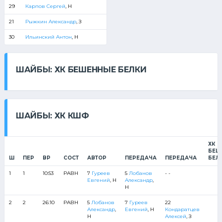
29
Карпов Сергей
, Н
21
Рыжкин Александр
, З
30
Ильинский Антон
, Н
ШАЙБЫ: ХК БЕШЕННЫЕ БЕЛКИ
ШАЙБЫ: ХК КШФ
ХК
БЕШ
Ш
ПЕР
ВР
СОСТ
АВТОР
ПЕРЕДАЧА
ПЕРЕДАЧА
БЕЛ
1
1
10:53
РАВН
7
Гуреев
5
Лобанов
- -
Евгений
, Н
Александр
,
Н
2
2
26:10
РАВН
5
Лобанов
7
Гуреев
22
Александр
,
Евгений
, Н
Кондаратцев
Н
Алексей
, З