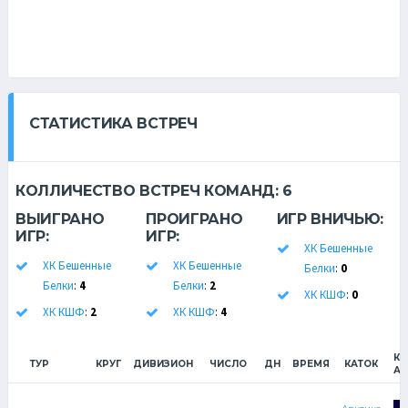
СТАТИСТИКА ВСТРЕЧ
КОЛЛИЧЕСТВО ВСТРЕЧ КОМАНД:
6
ВЫИГРАНО
ПРОИГРАНО
ИГР ВНИЧЬЮ:
ИГР:
ИГР:
ХК Бешенные
ХК Бешенные
ХК Бешенные
Белки
:
0
Белки
:
4
Белки
:
2
ХК КШФ
:
0
ХК КШФ
:
2
ХК КШФ
:
4
К
ТУР
КРУГ
ДИВИЗИОН
ЧИСЛО
ДН
ВРЕМЯ
КАТОК
А