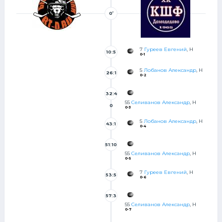
0’
7
Гуреев Евгений
, Н
10:5
0-1
3
5
Лобанов Александр
, Н
26:1
0-2
0
32:4
55
Селиванов Александр
, Н
0
0-3
5
Лобанов Александр
, Н
43:1
0-4
0
51:10
55
Селиванов Александр
, Н
0-5
7
Гуреев Евгений
, Н
53:5
0-6
5
57:3
55
Селиванов Александр
, Н
0-7