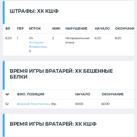
ШТРАФЫ: ХК КШФ
ВР
ПЕР
ИГРОК
МИН
НАРУШЕНИЕ
НАЧАЛО
ОКОНЧАНИЕ
6:20
1
24
2
Неправильная
6:20
8:20
Антошин
атака
Владислав
,
З
ВРЕМЯ ИГРЫ ВРАТАРЕЙ: ХК БЕШЕННЫЕ
БЕЛКИ
№
ФИО, ПОЗИЦИЯ
НАЧАЛО
ОКОНЧАНИЕ
52
Земской Константин
, Вр.
00:00
60:00
ВРЕМЯ ИГРЫ ВРАТАРЕЙ: ХК КШФ