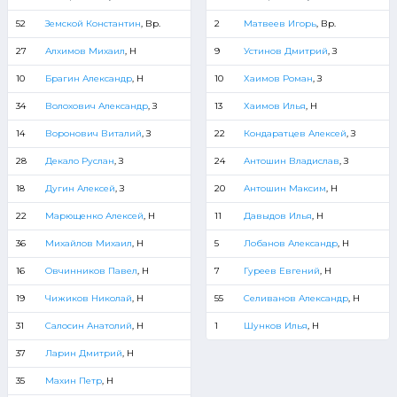
52
Земской Константин
, Вр.
2
Матвеев Игорь
, Вр.
27
Алхимов Михаил
, Н
9
Устинов Дмитрий
, З
10
Брагин Александр
, Н
10
Хаимов Роман
, З
34
Волохович Александр
, З
13
Хаимов Илья
, Н
14
Воронович Виталий
, З
22
Кондаратцев Алексей
, З
28
Декало Руслан
, З
24
Антошин Владислав
, З
18
Дугин Алексей
, З
20
Антошин Максим
, Н
22
Марющенко Алексей
, Н
11
Давыдов Илья
, Н
36
Михайлов Михаил
, Н
5
Лобанов Александр
, Н
16
Овчинников Павел
, Н
7
Гуреев Евгений
, Н
19
Чижиков Николай
, Н
55
Селиванов Александр
, Н
31
Салосин Анатолий
, Н
1
Шунков Илья
, Н
37
Ларин Дмитрий
, Н
35
Махин Петр
, Н