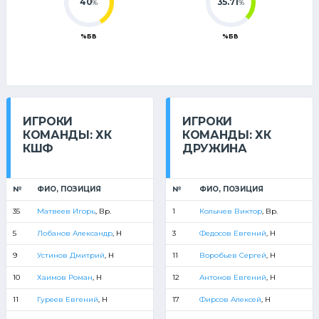
40
35.71
%
%
%БВ
%БВ
ИГРОКИ
ИГРОКИ
КОМАНДЫ: ХК
КОМАНДЫ: ХК
КШФ
ДРУЖИНА
№
ФИО, ПОЗИЦИЯ
№
ФИО, ПОЗИЦИЯ
35
Матвеев Игорь
, Вр.
1
Колычев Виктор
, Вр.
5
Лобанов Александр
, Н
3
Федосов Евгений
, Н
9
Устинов Дмитрий
, Н
11
Воробьев Сергей
, Н
10
Хаимов Роман
, Н
12
Антонов Евгений
, Н
11
Гуреев Евгений
, Н
17
Фирсов Алексей
, Н