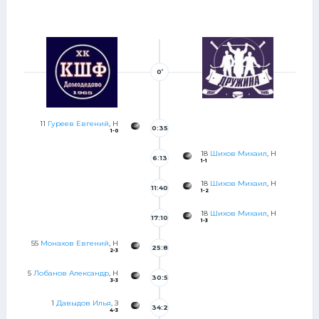
0’
11
Гуреев Евгений
, Н
0:35
1-0
18
Шихов Михаил
, Н
6:13
1-1
18
Шихов Михаил
, Н
11:40
1-2
18
Шихов Михаил
, Н
17:10
1-3
55
Монахов Евгений
, Н
25:8
2-3
5
Лобанов Александр
, Н
30:5
3-3
2
1
Давыдов Илья
, З
34:2
4-3