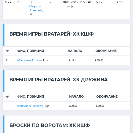
58:32
3
17
2
Дисциплинарный
58:32
60:32
Фирсов
штраф
Алексей
,
Н
ВРЕМЯ ИГРЫ ВРАТАРЕЙ: ХК КШФ
№
ФИО, ПОЗИЦИЯ
НАЧАЛО
ОКОНЧАНИЕ
35
Матвеев Игорь
, Вр.
00:00
60:00
ВРЕМЯ ИГРЫ ВРАТАРЕЙ: ХК ДРУЖИНА
№
ФИО, ПОЗИЦИЯ
НАЧАЛО
ОКОНЧАНИЕ
1
Колычев Виктор
, Вр.
00:00
60:00
БРОСКИ ПО ВОРОТАМ: ХК КШФ