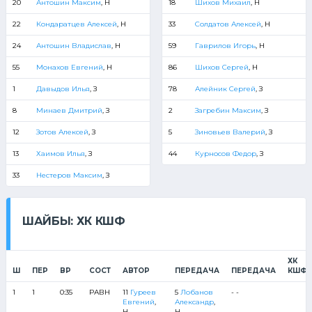
20
Антошин Максим
, Н
18
Шихов Михаил
, Н
22
Кондаратцев Алексей
, Н
33
Солдатов Алексей
, Н
24
Антошин Владислав
, Н
59
Гаврилов Игорь
, Н
55
Монахов Евгений
, Н
86
Шихов Сергей
, Н
1
Давыдов Илья
, З
78
Алейник Сергей
, З
8
Минаев Дмитрий
, З
2
Загребин Максим
, З
12
Зотов Алексей
, З
5
Зиновьев Валерий
, З
13
Хаимов Илья
, З
44
Курносов Федор
, З
33
Нестеров Максим
, З
ШАЙБЫ: ХК КШФ
ХК
Ш
ПЕР
ВР
СОСТ
АВТОР
ПЕРЕДАЧА
ПЕРЕДАЧА
КШФ
1
1
0:35
РАВН
11
Гуреев
5
Лобанов
- -
Евгений
,
Александр
,
Н
Н