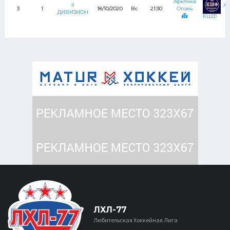
Арктика
Х
II
3
1
18/10/2020
Вс
21:30
Огонь
ДИВИЗИОН
КШФ
ЛХЛ-77
Любительская Хоккейная Лига