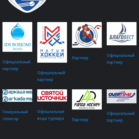
Официальный
Партнер
Официальный
партнер
партнер
Официальный
партнер
Официальная
Генеральный
Официальный
вода турнира
спонсор
Партнер
партнер