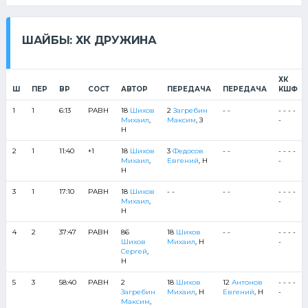
ШАЙБЫ: ХК ДРУЖИНА
ХК
Ш
ПЕР
ВР
СОСТ
АВТОР
ПЕРЕДАЧА
ПЕРЕДАЧА
КШФ
1
1
6:13
РАВН
18
Шихов
2
Загребин
- -
- - - -
Михаил
,
Максим
, З
-
Н
2
1
11:40
+1
18
Шихов
3
Федосов
- -
- - - -
Михаил
,
Евгений
, Н
-
Н
3
1
17:10
РАВН
18
Шихов
- -
- -
- - - -
Михаил
,
-
Н
4
2
37:47
РАВН
86
18
Шихов
- -
- - - -
Шихов
Михаил
, Н
-
Сергей
,
Н
5
3
58:40
РАВН
2
18
Шихов
12
Антонов
- - - -
Загребин
Михаил
, Н
Евгений
, Н
-
Максим
,