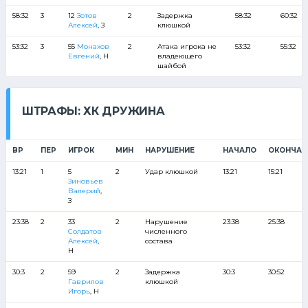
58:32
3
12
Зотов
2
Задержка
58:32
60:32
Алексей
, З
клюшкой
53:32
3
55
Монахов
2
Атака игрока не
53:32
55:32
Евгений
, Н
владеющего
шайбой
ШТРАФЫ: ХК ДРУЖИНА
ВР
ПЕР
ИГРОК
МИН
НАРУШЕНИЕ
НАЧАЛО
ОКОНЧАН
13:21
1
5
2
Удар клюшкой
13:21
15:21
Зиновьев
Валерий
,
З
23:38
2
33
2
Нарушение
23:38
25:38
Солдатов
численного
Алексей
,
состава
Н
30:3
2
59
2
Задержка
30:3
30:52
Гаврилов
клюшкой
Игорь
, Н