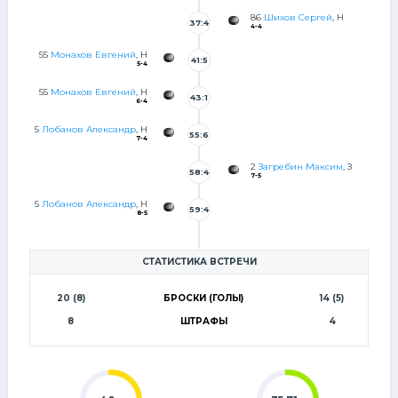
1
86
Шихов Сергей
, Н
37:4
4-4
7
55
Монахов Евгений
, Н
41:5
5-4
2
55
Монахов Евгений
, Н
43:1
6-4
5
5
Лобанов Александр
, Н
55:6
7-4
2
Загребин Максим
, З
58:4
7-5
0
5
Лобанов Александр
, Н
59:4
8-5
8
СТАТИСТИКА ВСТРЕЧИ
20 (8)
БРОСКИ (ГОЛЫ)
14 (5)
8
ШТРАФЫ
4