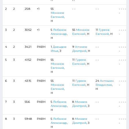
2
2
25:8
+1
55
- -
- -
- - - -
Монахов
-
Евгений
,
Н
3
2
30:52
+1
5
Лобанов
55
Монахов
11
Гуреев
- - - -
Александр
,
Евгений
, Н
Евгений
, Н
-
Н
4
2
34:21
РАВН
1
Давыдов
9
Устинов
- -
- - - -
Илья
, З
Дмитрий
, Н
-
5
3
41:52
РАВН
55
11
Гуреев
- -
- - - -
Монахов
Евгений
, Н
-
Евгений
,
Н
6
3
43:15
РАВН
55
11
Гуреев
24
Антошин
- - - -
Монахов
Евгений
, Н
Владислав
,
-
Евгений
,
Н
Н
7
3
55:6
РАВН
5
Лобанов
8
Минаев
- -
- - - -
Александр
,
Дмитрий
, З
-
Н
8
3
59:48
РАВН
5
Лобанов
8
Минаев
- -
- - - -
Александр
,
Дмитрий
, З
-
Н