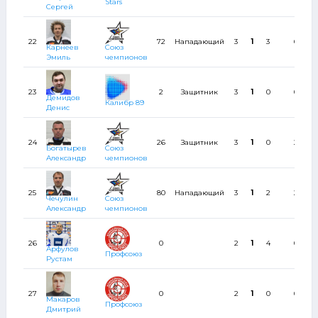
Stars
Сергей
22
72
Нападающий
3
1
3
6
Карнеев
Союз
Эмиль
чемпионов
23
2
Защитник
3
1
0
0
Демидов
Калибр 89
Денис
24
26
Защитник
3
1
0
2
Богатырев
Союз
Александр
чемпионов
25
80
Нападающий
3
1
2
2
Чечулин
Союз
Александр
чемпионов
26
0
2
1
4
0
Арфулов
Профсоюз
Рустам
27
0
2
1
0
0
Макаров
Профсоюз
Дмитрий