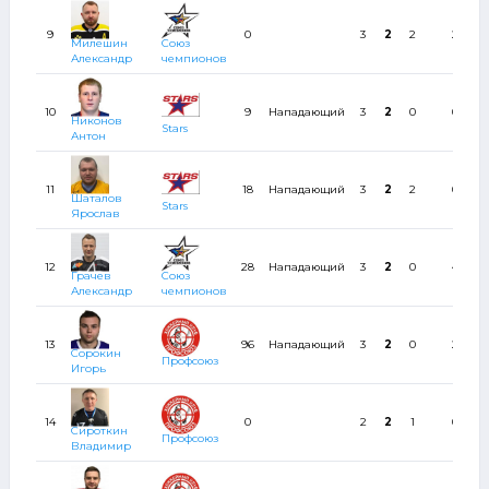
9
0
3
2
2
2
Милешин
Союз
Александр
чемпионов
10
9
Нападающий
3
2
0
0
Никонов
Stars
Антон
11
18
Нападающий
3
2
2
0
Шаталов
Stars
Ярослав
12
28
Нападающий
3
2
0
4
Грачев
Союз
Александр
чемпионов
13
96
Нападающий
3
2
0
2
Сорокин
Профсоюз
Игорь
14
0
2
2
1
0
Сироткин
Профсоюз
Владимир