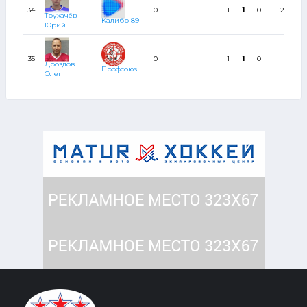
34
0
1
1
0
25
Трухачёв
Калибр 89
Юрий
35
0
1
1
0
0
Дроздов
Профсоюз
Олег