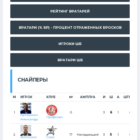
РЕЙТИНГ ВРАТАРЕЙ
ВРАТАРИ (% БР) - ПРОЦЕНТ ОТРАЖЕННЫХ БРОСКОВ
ИГРОКИ ШБ
ВРАТАРИ ШБ
СНАЙПЕРЫ
М
ИГРОК
КЛУБ
№
АМПЛУА
И
Ш
А
ШТР
1
0
3
6
1
0
Артюшкин
Профсоюз
Александр
2
17
Нападающий
3
5
1
0
Золотухин
Союз