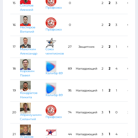
15
0
2
2
3
0
Соколов
Профсоюз
Алексей
16
0
2
2
3
0
Нестеров
Профсоюз
Виталий
17
27
Защитник
2
2
1
0
Махоткин
Союз
Александр
чемпионов
18
89
Нападающий
2
2
4
6
Коровин
Калибр 89
Павел
19
95
Нападающий
1
2
1
4
Кондратов
Калибр 89
Никита
20
74
Нападающий
3
1
0
2
Абрамушкин
Профсоюз
Силантий
21
44
Нападающий
3
1
4
2
Агарков