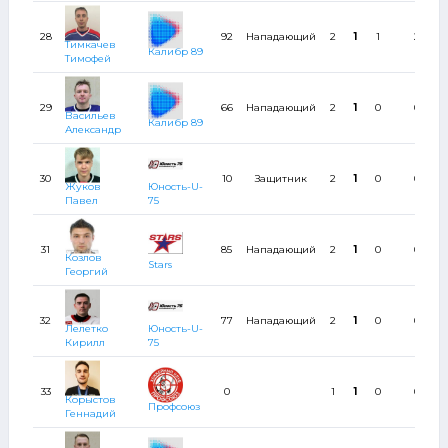
28
92
Нападающий
2
1
1
2
Тимкачев
Калибр 89
Тимофей
29
66
Нападающий
2
1
0
0
Васильев
Калибр 89
Александр
30
10
Защитник
2
1
0
0
Жуков
Юность-U-
Павел
75
31
85
Нападающий
2
1
0
0
Козлов
Stars
Георгий
32
77
Нападающий
2
1
0
0
Лелетко
Юность-U-
Кирилл
75
33
0
1
1
0
0
Корыстов
Профсоюз
Геннадий