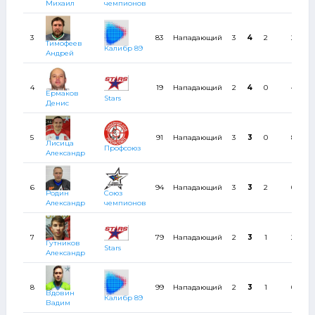
Михаил
чемпионов
3
83
Нападающий
3
4
2
2
Тимофеев
Калибр 89
Андрей
4
19
Нападающий
2
4
0
4
Ермаков
Stars
Денис
5
91
Нападающий
3
3
0
8
Лисица
Профсоюз
Александр
6
94
Нападающий
3
3
2
0
Родин
Союз
Александр
чемпионов
7
79
Нападающий
2
3
1
2
Гутников
Stars
Александр
8
99
Нападающий
2
3
1
0
Вдовин
Калибр 89
Вадим