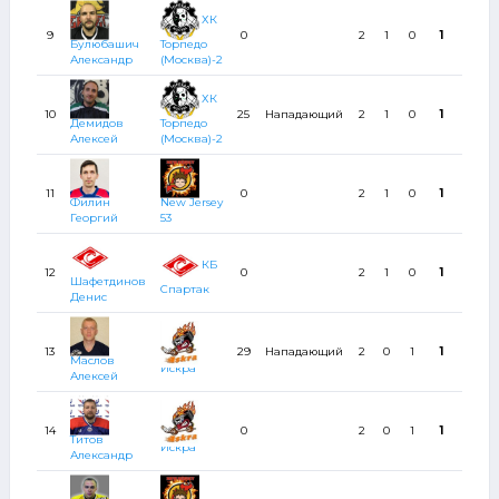
ХК
9
0
2
1
0
1
2
Булюбашич
Торпедо
Александр
(Москва)-2
ХК
10
25
Нападающий
2
1
0
1
2
Демидов
Торпедо
Алексей
(Москва)-2
11
0
2
1
0
1
2
Филин
New Jersey
Георгий
53
КБ
12
0
2
1
0
1
0
Шафетдинов
Спартак
Денис
13
29
Нападающий
2
0
1
1
0
Маслов
Искра
Алексей
14
0
2
0
1
1
2
Титов
Искра
Александр