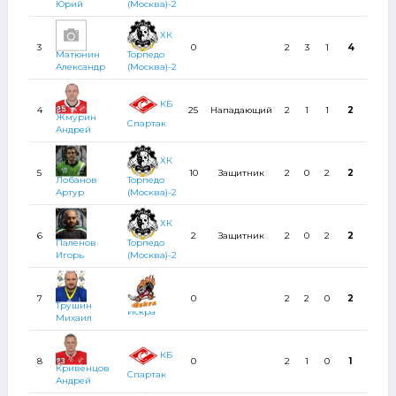
Юрий
(Москва)-2
ХК
3
0
2
3
1
4
0
Матюнин
Торпедо
Александр
(Москва)-2
КБ
4
25
Нападающий
2
1
1
2
2
Жмурин
Спартак
Андрей
ХК
5
10
Защитник
2
0
2
2
4
Лобанов
Торпедо
Артур
(Москва)-2
ХК
6
2
Защитник
2
0
2
2
4
Паленов
Торпедо
Игорь
(Москва)-2
7
0
2
2
0
2
0
Трушин
Искра
Михаил
КБ
8
0
2
1
0
1
20
Кривенцов
Спартак
Андрей