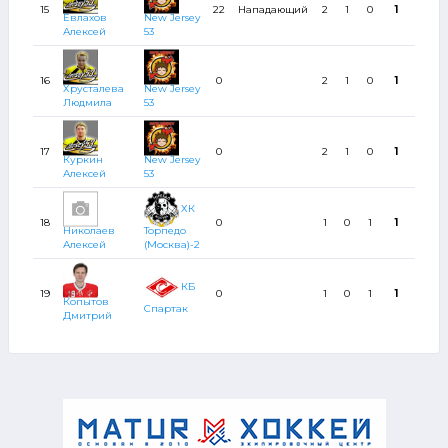
15
22
Нападающий
2
1
0
1
2
Евлахов
New Jersey
Алексей
53
16
0
2
1
0
1
2
Хрусталева
New Jersey
Людмила
53
17
0
2
1
0
1
2
Куркин
New Jersey
Алексей
53
ХК
18
0
1
0
1
1
0
Николаев
Торпедо
Алексей
(Москва)-2
КБ
19
0
1
0
1
1
2
Копытов
Спартак
Дмитрий