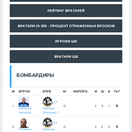
РЕЙТИНГ ВРАТАРЕЙ
ВРАТАРИ (% БР) - ПРОЦЕНТ ОТРАЖЕННЫХ БРОСКОВ
ИГРОКИ ШБ
ВРАТАРИ ШБ
БОМБАРДИРЫ
М
ИГРОК
КЛУБ
№
АМПЛУА
И
Ш
А
П+Г
ШТР
ХК
1
0
2
5
1
6
0
Аликуев
Торпедо
Алексей
(Москва)-2
ХК
2
0
2
2
3
5
2
Пилякин
Торпедо