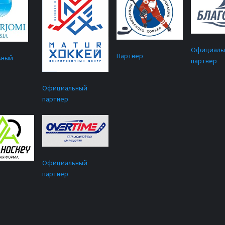
Официаль
Партнер
ьный
партнер
Официальный
партнер
Официальный
партнер