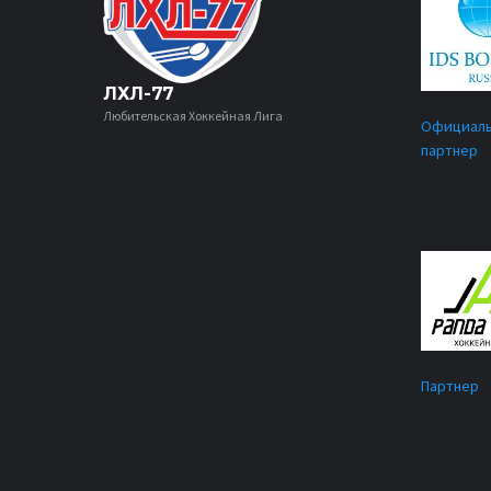
ЛХЛ-77
Любительская Хоккейная Лига
Официал
партнер
Партнер