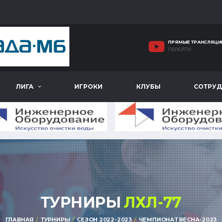
ПРЯМЫЕ ТРАНСЛЯЦИ
ПЕРЕЙТИ
ЛИГА
ИГРОКИ
КЛУБЫ
СОТРУД
ТУРНИРЫ
ЛХЛ-77
ГЛАВНАЯ
ТУРНИРЫ
СЕЗОН 2022-2023
ЧЕМПИОНАТ ВЕСНА-2023