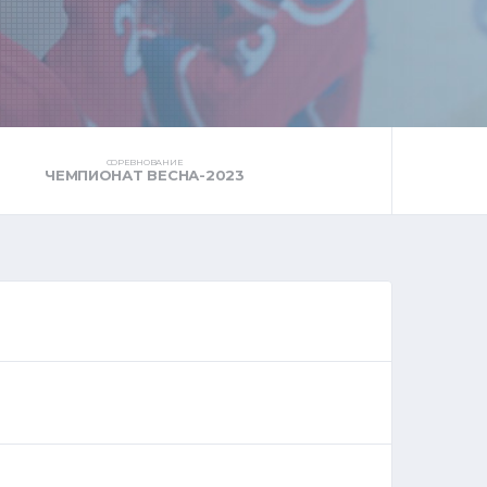
СОРЕВНОВАНИЕ
ЧЕМПИОНАТ ВЕСНА-2023