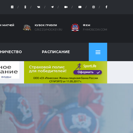
И МАТЧЕЙ
КУБОК ГРИЗЛИ
ФХМ
GRIZZLYHOCKEY.RU
FHMOSCOW.COM
НИЧЕСТВО
РАСПИСАНИЕ