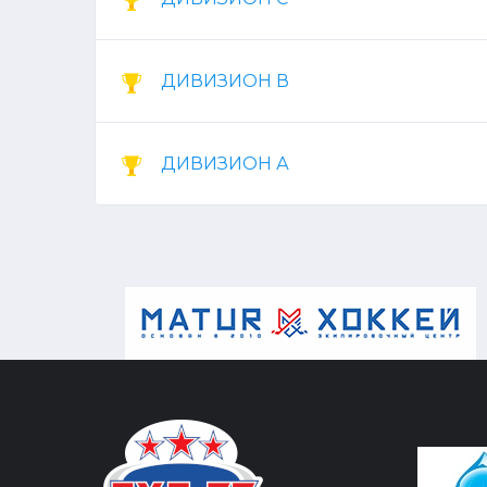
ДИВИЗИОН В
ДИВИЗИОН А