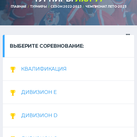
ГЛАВНАЯ
ТУРНИРЫ
СЕЗОН 2022-2023
ЧЕМПИОНАТ ЛЕТО-2023
ВЫБЕРИТЕ СОРЕВНОВАНИЕ:
КВАЛИФИКАЦИЯ
ДИВИЗИОН Е
ДИВИЗИОН D