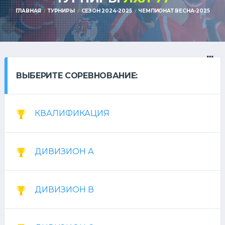
ГЛАВНАЯ
ТУРНИРЫ
СЕЗОН 2024-2025
ЧЕМПИОНАТ ВЕСНА-2025
ВЫБЕРИТЕ СОРЕВНОВАНИЕ:
КВАЛИФИКАЦИЯ
ДИВИЗИОН А
ДИВИЗИОН В