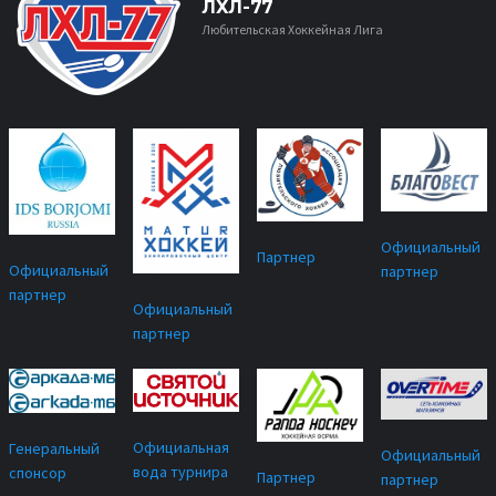
ЛХЛ-77
Любительская Хоккейная Лига
Официальный
Партнер
Официальный
партнер
партнер
Официальный
партнер
Официальная
Генеральный
Официальный
вода турнира
спонсор
Партнер
партнер