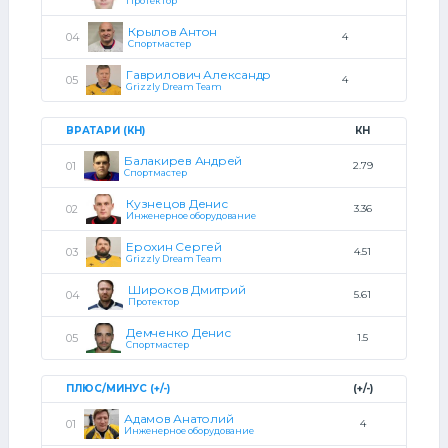
Протектор
Крылов Антон
4
Спортмастер
Гаврилович Александр
4
Grizzly Dream Team
ВРАТАРИ (КН)
КН
Балакирев Андрей
2.79
Спортмастер
Кузнецов Денис
3.36
Инженерное оборудование
Ерохин Сергей
4.51
Grizzly Dream Team
Широков Дмитрий
5.61
Протектор
Демченко Денис
1.5
Спортмастер
ПЛЮС/МИНУС (+/-)
(+/-)
Адамов Анатолий
4
Инженерное оборудование