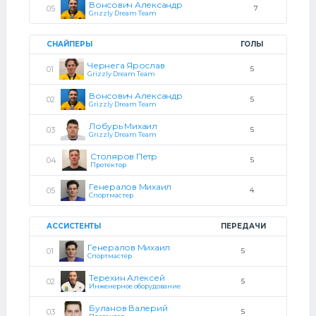
Вонсович Александр
7
Grizzly Dream Team
СНАЙПЕРЫ
ГОЛЫ
Чернега Ярослав
5
Grizzly Dream Team
Вонсович Александр
5
Grizzly Dream Team
Лобурь Михаил
5
Grizzly Dream Team
Столяров Петр
5
Протектор
Генералов Михаил
4
Спортмастер
АССИСТЕНТЫ
ПЕРЕДАЧИ
Генералов Михаил
5
Спортмастер
Терехин Алексей
5
Инженерное оборудование
Буланов Валерий
5