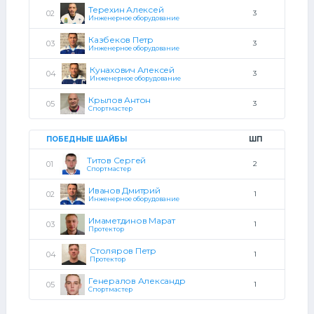
Терехин Алексей
3
Инженерное оборудование
Казбеков Петр
3
Инженерное оборудование
Кунахович Алексей
3
Инженерное оборудование
Крылов Антон
3
Спортмастер
ПОБЕДНЫЕ ШАЙБЫ
ШП
Титов Сергей
2
Спортмастер
Иванов Дмитрий
1
Инженерное оборудование
Имаметдинов Марат
1
Протектор
Столяров Петр
1
Протектор
Генералов Александр
1
Спортмастер