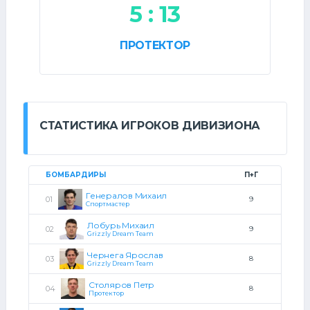
5 : 13
ПРОТЕКТОР
СТАТИСТИКА ИГРОКОВ ДИВИЗИОНА
БОМБАРДИРЫ
П+Г
Генералов Михаил
9
Спортмастер
Лобурь Михаил
9
Grizzly Dream Team
Чернега Ярослав
8
Grizzly Dream Team
Столяров Петр
8
Протектор