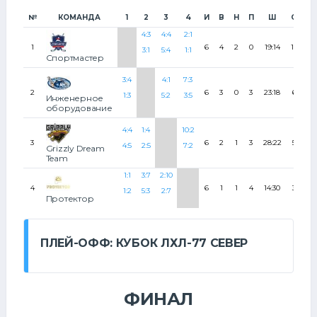
№
КОМАНДА
1
2
3
4
И
В
Н
П
Ш
О
%
4:3
4:4
2:1
1
6
4
2
0
19:14
10
8
3:1
5:4
1:1
Спортмастер
3:4
4:1
7:3
2
6
3
0
3
23:18
6
5
1:3
5:2
3:5
Инженерное
оборудование
4:4
1:4
10:2
3
6
2
1
3
28:22
5
4
4:5
2:5
7:2
Grizzly Dream
Team
1:1
3:7
2:10
4
6
1
1
4
14:30
3
2
1:2
5:3
2:7
Протектор
ПЛЕЙ-ОФФ: КУБОК ЛХЛ-77 СЕВЕР
ФИНАЛ