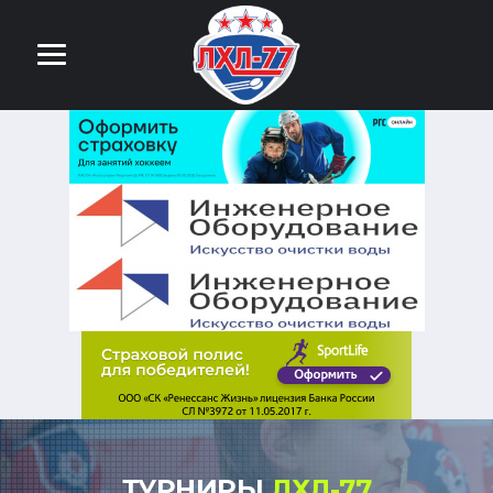
ТУРНИРЫ
ЛХЛ-77