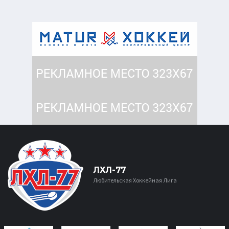
ЛХЛ-77
Любительская Хоккейная Лига