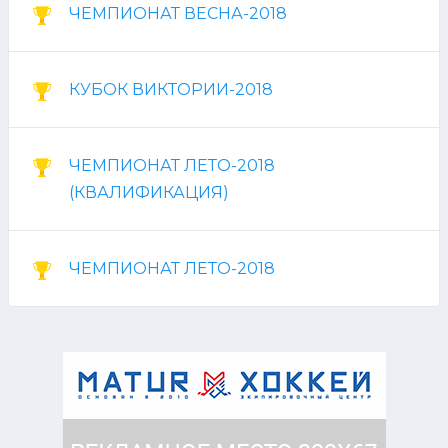
ЧЕМПИОНАТ ВЕСНА-2018
КУБОК ВИКТОРИИ-2018
ЧЕМПИОНАТ ЛЕТО-2018
(КВАЛИФИКАЦИЯ)
ЧЕМПИОНАТ ЛЕТО-2018