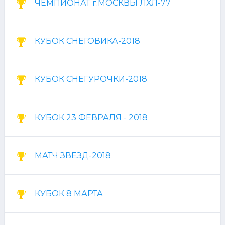
ЧЕМПИОНАТ г.МОСКВЫ ЛХЛ-77
КУБОК СНЕГОВИКА-2018
КУБОК СНЕГУРОЧКИ-2018
КУБОК 23 ФЕВРАЛЯ - 2018
МАТЧ ЗВЕЗД-2018
КУБОК 8 МАРТА