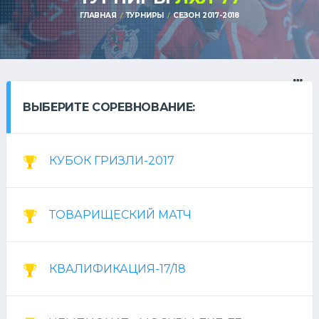
ГЛАВНАЯ
ТУРНИРЫ
СЕЗОН 2017-2018
ВЫБЕРИТЕ СОРЕВНОВАНИЕ:
КУБОК ГРИЗЛИ-2017
ТОВАРИЩЕСКИЙ МАТЧ
КВАЛИФИКАЦИЯ-17/18