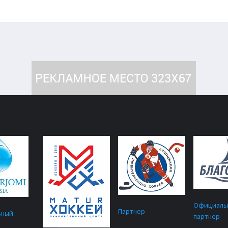
Официаль
Партнер
ьный
партнер