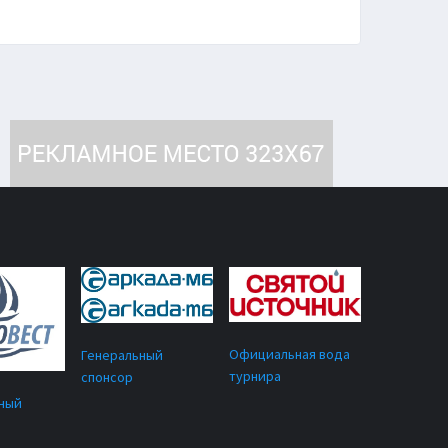
Официальная вода
Генеральный
турнира
спонсор
ный