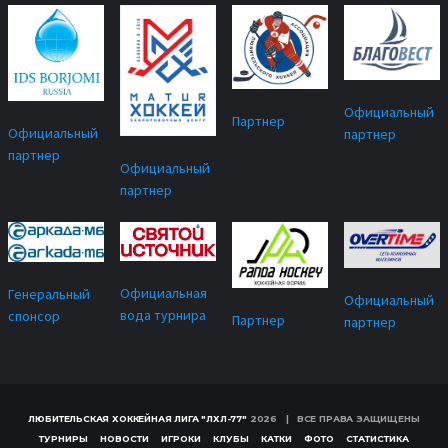
Официальный
Партнер
Официальный
партнер
партнер
Официальный
партнер
Официальная
Генеральный
Официальный
вода турнира
спонсор
Партнер
партнер
ЛЮБИТЕЛЬСКАЯ ХОККЕЙНАЯ ЛИГА "ЛХЛ-77"
2026 | ВСЕ ПРАВА ЗАЩИЩЕНЫ
ТУРНИРЫ
НОВОСТИ
ИГРОКИ
КЛУБЫ
КАТКИ
ФОТО
СТАТИСТИКА