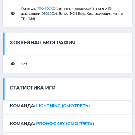
Команда:
PROHOCKEY
, амплуа:
Нападающий
, номер:
96
дата заявки:
06.09.2024
, Взнос ФХМ:
Есть
, Квалификация:
Нач.тр
,
ТР - 1.89
ХОККЕЙНАЯ БИОГРАФИЯ
Нет
СТАТИСТИКА ИГР
КОМАНДА:
LIGHTNING
(СМОТРЕТЬ)
КОМАНДА:
PROHOCKEY
(СМОТРЕТЬ)