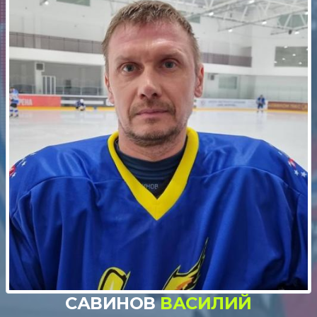
САВИНОВ
ВАСИЛИЙ