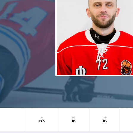
И
Ш
ШР
83
18
16