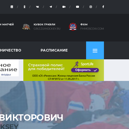
И МАТЧЕЙ
КУБОК ГРИЗЛИ
ФХМ
GRIZZLYHOCKEY.RU
FHMOSCOW.COM
НИЧЕСТВО
РАСПИСАНИЕ
ВИКТОРОВИЧ
KSEY