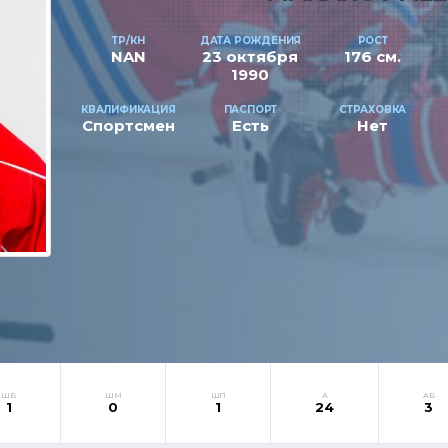
ТР/КН
ДАТА РОЖДЕНИЯ
РОСТ
NAN
23 октября
176 см.
1990
КВАЛИФИКАЦИЯ
ПАСПОРТ
СТРАХОВКА
Спортсмен
Есть
Нет
ШБ
ШМ
ШП
А
АБ
1
0
1
24
3