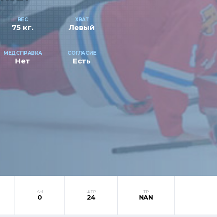
ВЕС
ХВАТ
75 кг.
Левый
МЕДСПРАВКА
СОГЛАСИЕ
Нет
Есть
АМ
ШТР
ТР
0
24
NAN