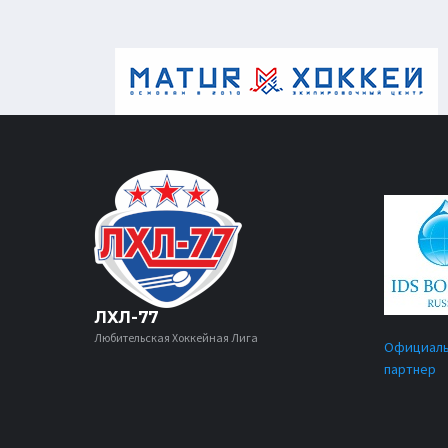
ЛХЛ-77
Любительская Хоккейная Лига
Официал
партнер