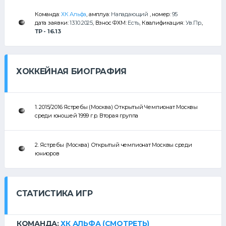
Команда:
ХК Альфа
, амплуа:
Нападающий
, номер:
95
дата заявки:
13.10.2025
, Взнос ФХМ:
Есть
, Квалификация:
Ув.Пр.
,
ТР - 16.13
ХОККЕЙНАЯ БИОГРАФИЯ
1. 2015/2016 Ястребы (Москва) Открытый Чемпионат Москвы
среди юношей 1999 г.р. Вторая группа
2. Ястребы (Москва) Открытый чемпионат Москвы среди
юниоров
СТАТИСТИКА ИГР
КОМАНДА:
ХК АЛЬФА
(СМОТРЕТЬ)