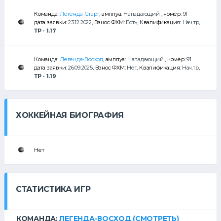
Команда:
Легенда-Старт
, амплуа:
Нападающий
, номер:
91
дата заявки:
23.12.2022
, Взнос ФХМ:
Есть
, Квалификация:
Нач.тр
,
ТР - 1.17
Команда:
Легенда-Восход
, амплуа:
Нападающий
, номер:
91
дата заявки:
26.09.2025
, Взнос ФХМ:
Нет
, Квалификация:
Нач.тр
,
ТР - 1.19
ХОККЕЙНАЯ БИОГРАФИЯ
Нет
СТАТИСТИКА ИГР
КОМАНДА:
ЛЕГЕНДА-ВОСХОД
(СМОТРЕТЬ)