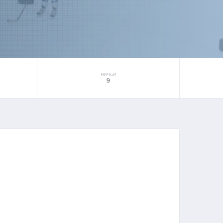
НИЧЬИ
9