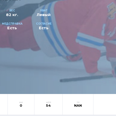
ВЕС
ХВАТ
82 кг.
Левый
МЕДСПРАВКА
СОГЛАСИЕ
Есть
Есть
АМ
ШТР
ТР
0
54
NAN