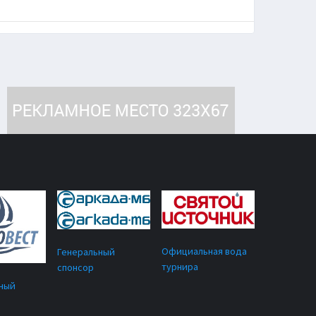
Официальная вода
Генеральный
турнира
спонсор
ный