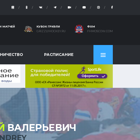
И МАТЧЕЙ
КУБОК ГРИЗЛИ
ФХМ
GRIZZLYHOCKEY.RU
FHMOSCOW.COM
НИЧЕСТВО
РАСПИСАНИЕ
Й
ВАЛЕРЬЕВИЧ
ANDREY