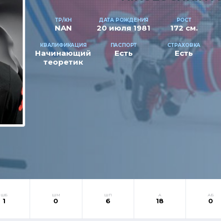
ТР/КН
ДАТА РОЖДЕНИЯ
РОСТ
NAN
20 июля 1981
172 см.
КВАЛИФИКАЦИЯ
ПАСПОРТ
СТРАХОВКА
Начинающий
Есть
Есть
теоретик
ШБ
ШМ
ШП
А
АБ
1
0
6
18
0