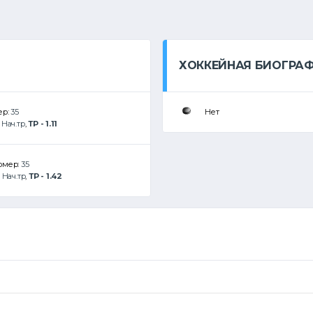
ХОККЕЙНАЯ БИОГРА
ер:
35
Нет
:
Нач.тр
,
ТР - 1.11
номер:
35
:
Нач.тр
,
ТР - 1.42