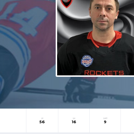
И
Ш
ШР
56
16
9