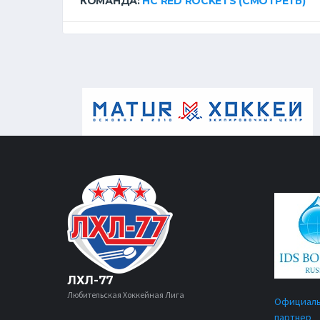
КОМАНДА:
HC RED ROCKETS
(СМОТРЕТЬ)
ЛХЛ-77
Любительская Хоккейная Лига
Официал
партнер