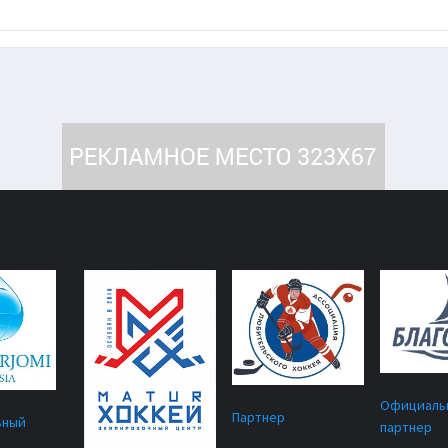
Официаль
Партнер
ьный
партнер