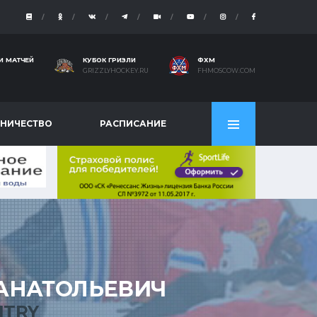
И МАТЧЕЙ
КУБОК ГРИЗЛИ
ФХМ
GRIZZLYHOCKEY.RU
FHMOSCOW.COM
НИЧЕСТВО
РАСПИСАНИЕ
АНАТОЛЬЕВИЧ
ITRY