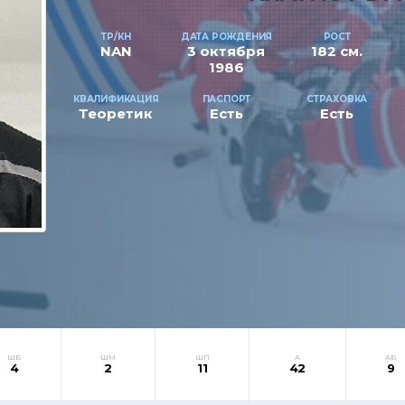
ТР/КН
ДАТА РОЖДЕНИЯ
РОСТ
NAN
3 октября
182 см.
1986
КВАЛИФИКАЦИЯ
ПАСПОРТ
СТРАХОВКА
Теоретик
Есть
Есть
ШБ
ШМ
ШП
А
АБ
4
2
11
42
9