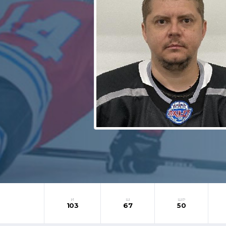
И
Ш
ШР
103
67
50