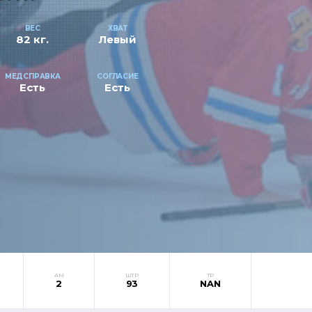
ВЕС
ХВАТ
82 кг.
Левый
МЕДСПРАВКА
СОГЛАСИЕ
Есть
Есть
АМ
ШТР
ТР
2
93
NAN