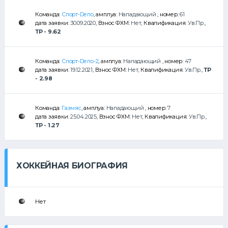
Команда:
Спорт-Dепо
, амплуа:
Нападающий
, номер:
61
дата заявки:
30.09.2020
, Взнос ФХМ:
Нет
, Квалификация:
Ув.Пр.
,
ТР - 9.62
Команда:
Спорт-Dепо-2
, амплуа:
Нападающий
, номер:
47
дата заявки:
19.12.2021
, Взнос ФХМ:
Нет
, Квалификация:
Ув.Пр.
,
ТР
- 2.98
Команда:
Газмяс
, амплуа:
Нападающий
, номер:
7
дата заявки:
25.04.2025
, Взнос ФХМ:
Нет
, Квалификация:
Ув.Пр.
,
ТР - 1.27
ХОККЕЙНАЯ БИОГРАФИЯ
Нет