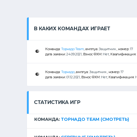
В КАКИХ КОМАНДАХ ИГРАЕТ
Команда:
Торнадо Team
, амплуа:
Защитник
, номер:
17
дата заявки:
24.09.2021
, Взнос ФХМ:
Нет
, Квалификация:
Команда:
Торнадо
, амплуа:
Защитник
, номер:
17
дата заявки:
01.12.2021
, Взнос ФХМ:
Нет
, Квалификация:
Н
СТАТИСТИКА ИГР
КОМАНДА:
ТОРНАДО TEAM
(СМОТРЕТЬ)