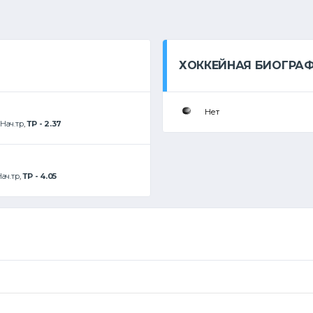
ХОККЕЙНАЯ БИОГРА
Нет
Нач.тр
,
ТР - 2.37
ач.тр
,
ТР - 4.05