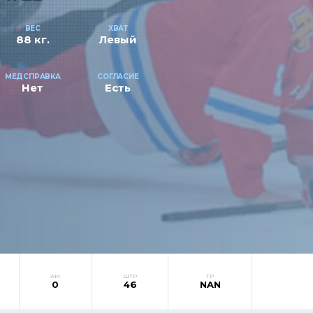
ВЕС
ХВАТ
88 кг.
Левый
МЕДСПРАВКА
СОГЛАСИЕ
Нет
Есть
АМ
ШТР
ТР
0
46
NAN