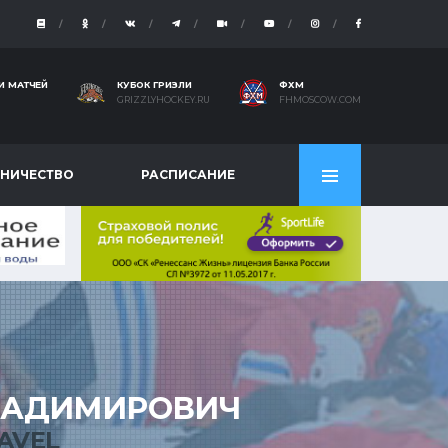
И МАТЧЕЙ
КУБОК ГРИЗЛИ
ФХМ
GRIZZLYHOCKEY.RU
FHMOSCOW.COM
НИЧЕСТВО
РАСПИСАНИЕ
АДИМИРОВИЧ
AVEL