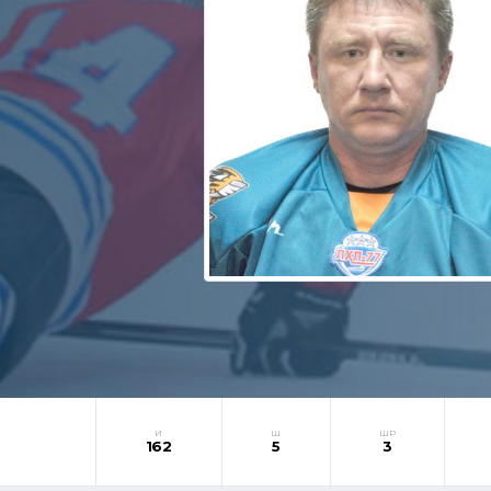
И
Ш
ШР
162
5
3