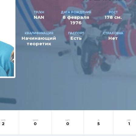
ТР/КН
ДАТА РОЖДЕНИЯ
РОСТ
NAN
8 февраля
178 см.
1976
КВАЛИФИКАЦИЯ
ПАСПОРТ
СТРАХОВКА
Начинающий
Есть
Нет
теоретик
ШБ
ШМ
ШП
А
АБ
2
0
0
5
1