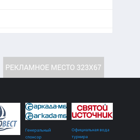
Официальная вода
Генеральный
турнира
спонсор